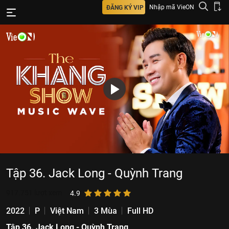
Nhập mã VieON
ĐĂNG KÝ VIP
Tập 36. Jack Long - Quỳnh Trang
917.751
lượt xem
4.9
2022
P
Việt Nam
3 Mùa
Full HD
Tập 36. Jack Long - Quỳnh Trang