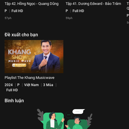
Tập 42. Hồng Ngọc - Quang Dũng
Tập 41. Dương Edward - Bảo Trâm
T
Q
P
Full HD
P
Full HD
P
57ph
59ph
5
Đề xuất cho bạn
Playlist The Khang Musicwave
2024
P
Việt Nam
3 Mùa
Full HD
Bình luận