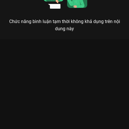
Chức năng bình luận tạm thời không khả dụng trên nội
dung này
Xem Tập 36. Jack Long - Quỳnh Trang The Khang Show Music
Wave - 35 Tập của Việt Nam có sự tham gia của . Thuộc thể
loại: TV show