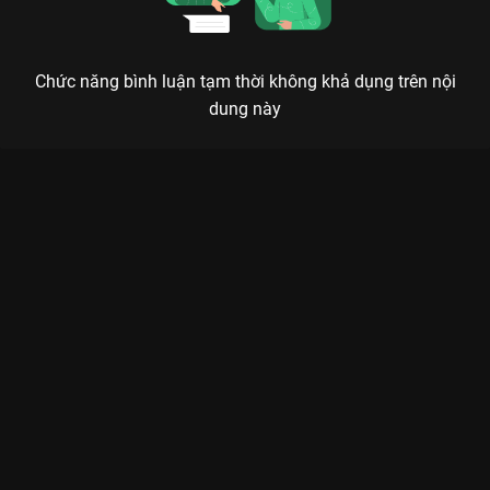
Chức năng bình luận tạm thời không khả dụng trên nội
dung này
Xem Tập 34. Ôn Vĩnh Quang - Hồng Ngọc The Khang Show
Music Wave - 33 Tập của Việt Nam có sự tham gia của . Thuộc
thể loại: TV show