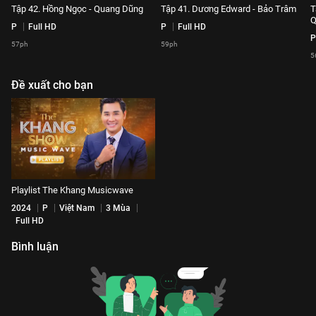
Tập 42. Hồng Ngọc - Quang Dũng
Tập 41. Dương Edward - Bảo Trâm
T
Q
P
Full HD
P
Full HD
P
57ph
59ph
5
Đề xuất cho bạn
Playlist The Khang Musicwave
2024
P
Việt Nam
3 Mùa
Full HD
Bình luận