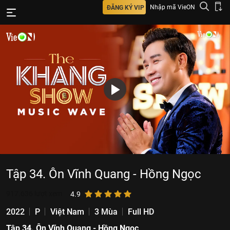
Nhập mã VieON
ĐĂNG KÝ VIP
Tập 34. Ôn Vĩnh Quang - Hồng Ngọc
917.636
lượt xem
4.9
2022
P
Việt Nam
3 Mùa
Full HD
Tập 34. Ôn Vĩnh Quang - Hồng Ngọc