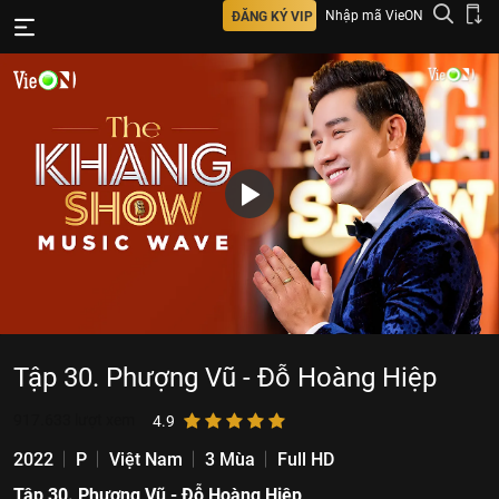
Nhập mã VieON
ĐĂNG KÝ VIP
Tập 30. Phượng Vũ - Đỗ Hoàng Hiệp
917.633
lượt xem
4.9
2022
P
Việt Nam
3 Mùa
Full HD
Tập 30. Phượng Vũ - Đỗ Hoàng Hiệp