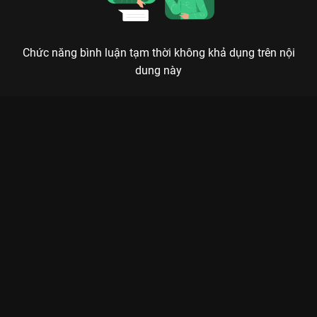
Chức năng bình luận tạm thời không khả dụng trên nội
dung này
Xem Tập 30. Phượng Vũ - Đỗ Hoàng Hiệp The Khang Show
Music Wave - 31 Tập của Việt Nam có sự tham gia của . Thuộc
thể loại: TV show