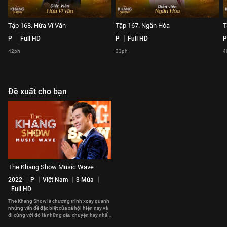
Tập 168. Hứa Vĩ Văn
Tập 167. Ngân Hòa
T
P
Full HD
P
Full HD
P
42ph
33ph
4
Đề xuất cho bạn
The Khang Show Music Wave
2022
P
Việt Nam
3 Mùa
Full HD
The Khang Show là chương trình xoay quanh
những vấn đề đặc biệt của xã hội hiện nay và
đi cùng với đó là những câu chuyện hay nhất,
cảm động nhất sẽ được MC Nguyên Khang