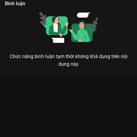
khai thác thông qua chương trình này.
Bình luận
Chức năng bình luận tạm thời không khả dụng trên nội
dung này
Xem Tập 114. Ngọc Anh - John Gallander The Khang Show
Talkshow - 124 Tập của Việt Nam có sự tham gia của . Thuộc
thể loại: TV show