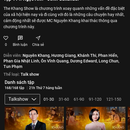
The Khang Show là chương trình xoay quanh những vấn đề đặc biệt
của xã hội hiện nay và đi cùng với đó là những câu chuyện hay nhất,
cảm động nhất sẽ được MC Nguyên Khang khai thác thông qua
chương trình này.
0
Bình luận
Chia sẻ
Diễn viên:
Nguyên Khang,
Hương Giang,
Khánh Thi,
Phan Hiển,
Phan Gia Nhật Linh,
Ôn Vĩnh Quang,
Dương Edward,
Long Chun,
Tun Phạm
Thể loại:
Talk show
Danh sách tập
168/168 tập
21h Thứ 7 hàng tuần
Talkshow
01-30
31-60
61-90
91-120
121-150
1