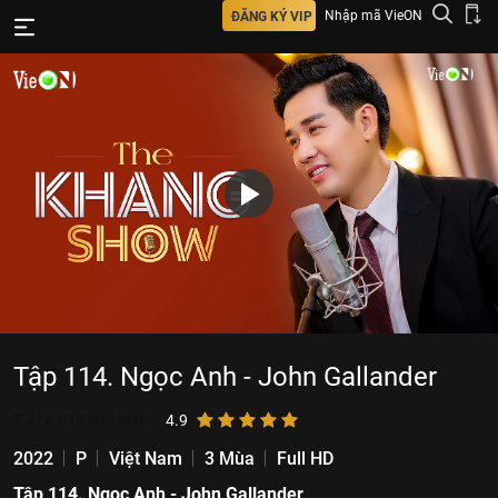
Nhập mã VieON
ĐĂNG KÝ VIP
Tập 114. Ngọc Anh - John Gallander
2.216.612
lượt xem
4.9
2022
P
Việt Nam
3 Mùa
Full HD
Tập 114. Ngọc Anh - John Gallander