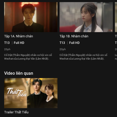
Tập 1A. Nhàm chán
Tập 1B. Nhàm chán
T
T13
Full HD
T13
Full HD
T
20ph
20ph
2
Cố Dật (Thẩm Nguyệt) nhân cơ hội xin số
Cố Dật (Thẩm Nguyệt) nhân cơ hội xin số
L
Wechat của Lương Đại Văn (Lâm Nhất).
Wechat của Lương Đại Văn (Lâm Nhất).
n
Video liên quan
Trailer Thất Tiếu