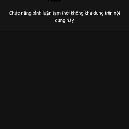
Chức năng bình luận tạm thời không khả dụng trên nội
dung này
Xem Tập 3B. Thử thách giới hạn Thất Tiếu - 34 Tập của Trung
Quốc có sự tham gia của . Thuộc thể loại: Phim bộ