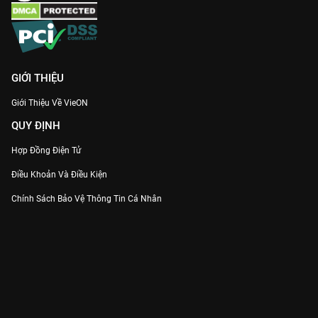
GIỚI THIỆU
Giới Thiệu Về VieON
QUY ĐỊNH
Hợp Đồng Điện Tử
Điều Khoản Và Điều Kiện
Chính Sách Bảo Vệ Thông Tin Cá Nhân
Chính Sách Bảo Vệ Người Tiêu Dùng Dễ Bị Tổn Thương
Thỏa Thuận Sử Dụng Dịch Vụ Mạng Xã Hội
THÔNG TIN
Thông Báo