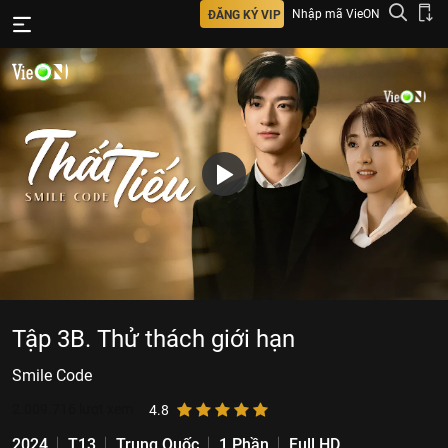
Nhập mã VieON
ĐĂNG KÝ VIP
Tập 3B. Thử thách giới hạn
Smile Code
2.009.716
lượt xem
4.8
2024
T13
Trung Quốc
1 Phần
Full HD