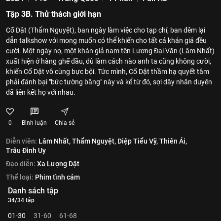
Tập 3B. Thử thách giới hạn
Cố Dật (Thẩm Nguyệt), ban ngày làm việc cho tạp chí, ban đêm lại
dẫn talkshow với mong muốn có thể khiến cho tất cả khán giả đều
cười. Một ngày nọ, một khán giả nam tên Lương Đại Văn (Lâm Nhất)
xuất hiện ở hàng ghế đầu, dù làm cách nào anh ta cũng không cười,
khiến Cố Dật vô cùng bực bội. Tức mình, Cố Dật thầm hạ quyết tâm
phải đánh bại "bức tường băng" này và kể từ đó, sợi dây nhân duyên
đã liên kết họ với nhau.
0
Bình luận
Chia sẻ
Diễn viên:
Lâm Nhất,
Thẩm Nguyệt,
Diệp Tiểu Vỹ,
Thiên Ái,
Trâu Đình Uy
Đạo diễn:
Xa Lượng Dật
Thể loại:
Phim tình cảm
Danh sách tập
34/34 tập
01-30
31-60
61-68