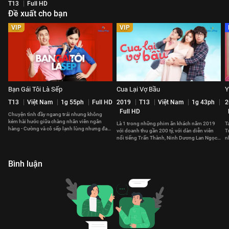
T13
Full HD
Đề xuất cho bạn
VIP
VIP
Bạn Gái Tôi Là Sếp
Cua Lại Vợ Bầu
Y
T13
Việt Nam
1g 55ph
Full HD
2019
T13
Việt Nam
1g 43ph
2
Full HD
Chuyện tình đầy ngang trái nhưng không
kém hài hước giữa chàng nhân viên ngân
Là 1 trong những phim ăn khách năm 2019
T
hàng - Cường và cô sếp lạnh lùng nhưng đa
với doanh thu gần 200 tỷ, với dàn diễn viên
T
cảm trong tình yêu - Oanh.
nổi tiếng Trấn Thành, Ninh Dương Lan Ngọc
n
và cốt truyện hợp thời.
y
Bình luận