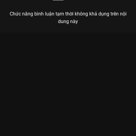
Chức năng bình luận tạm thời không khả dụng trên nội
dung này
Xem Tập 1A. Nhàm chán Thất Tiếu - 34 Tập của Trung Quốc có
sự tham gia của . Thuộc thể loại: Phim bộ