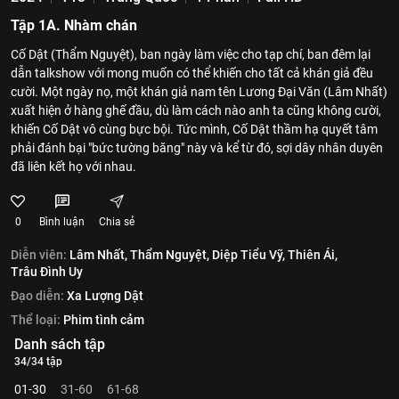
Tập 1A. Nhàm chán
Cố Dật (Thẩm Nguyệt), ban ngày làm việc cho tạp chí, ban đêm lại
dẫn talkshow với mong muốn có thể khiến cho tất cả khán giả đều
cười. Một ngày nọ, một khán giả nam tên Lương Đại Văn (Lâm Nhất)
xuất hiện ở hàng ghế đầu, dù làm cách nào anh ta cũng không cười,
khiến Cố Dật vô cùng bực bội. Tức mình, Cố Dật thầm hạ quyết tâm
phải đánh bại "bức tường băng" này và kể từ đó, sợi dây nhân duyên
đã liên kết họ với nhau.
0
Bình luận
Chia sẻ
Diễn viên:
Lâm Nhất,
Thẩm Nguyệt,
Diệp Tiểu Vỹ,
Thiên Ái,
Trâu Đình Uy
Đạo diễn:
Xa Lượng Dật
Thể loại:
Phim tình cảm
Danh sách tập
34/34 tập
01-30
31-60
61-68