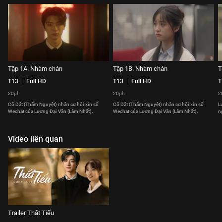
Tập 1A. Nhàm chán
Tập 1B. Nhàm chán
T
T13
Full HD
T13
Full HD
T
20ph
20ph
2
Cố Dật (Thẩm Nguyệt) nhân cơ hội xin số
Cố Dật (Thẩm Nguyệt) nhân cơ hội xin số
L
Wechat của Lương Đại Văn (Lâm Nhất).
Wechat của Lương Đại Văn (Lâm Nhất).
n
Video liên quan
Trailer Thất Tiếu