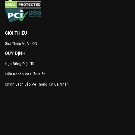
GIỚI THIỆU
Giới Thiệu Về VieON
QUY ĐỊNH
Hợp Đồng Điện Tử
Điều Khoản Và Điều Kiện
Chính Sách Bảo Vệ Thông Tin Cá Nhân
Chính Sách Bảo Vệ Người Tiêu Dùng Dễ Bị Tổn Thương
Thỏa Thuận Sử Dụng Dịch Vụ Mạng Xã Hội
THÔNG TIN
Thông Báo