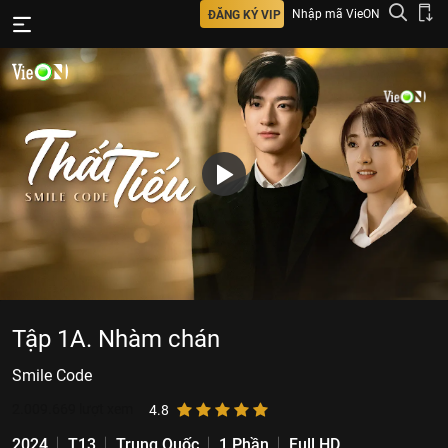
Nhập mã VieON
ĐĂNG KÝ VIP
Tập 1A. Nhàm chán
Smile Code
2.009.669
lượt xem
4.8
2024
T13
Trung Quốc
1 Phần
Full HD