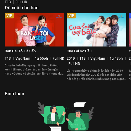
T13
Full HD
Đề xuất cho bạn
VIP
VIP
Bạn Gái Tôi Là Sếp
Cua Lại Vợ Bầu
Y
T13
Việt Nam
1g 55ph
Full HD
2019
T13
Việt Nam
1g 43ph
2
Full HD
Chuyện tình đầy ngang trái nhưng không
kém hài hước giữa chàng nhân viên ngân
Là 1 trong những phim ăn khách năm 2019
T
hàng - Cường và cô sếp lạnh lùng nhưng đa
với doanh thu gần 200 tỷ, với dàn diễn viên
T
cảm trong tình yêu - Oanh.
nổi tiếng Trấn Thành, Ninh Dương Lan Ngọc
n
và cốt truyện hợp thời.
y
Bình luận