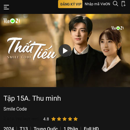
Nhập mã VieON
ĐĂNG KÝ VIP
Tập 15A. Thu mình
Smile Code
2.010.398
lượt xem
4.8
2024
T13
Trung Quốc
1 Phần
Full HD