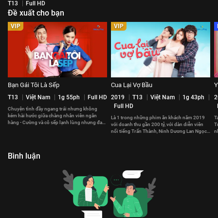
T13
Full HD
Đề xuất cho bạn
VIP
VIP
Bạn Gái Tôi Là Sếp
Cua Lại Vợ Bầu
Y
T13
Việt Nam
1g 55ph
Full HD
2019
T13
Việt Nam
1g 43ph
2
Full HD
Chuyện tình đầy ngang trái nhưng không
kém hài hước giữa chàng nhân viên ngân
Là 1 trong những phim ăn khách năm 2019
T
hàng - Cường và cô sếp lạnh lùng nhưng đa
với doanh thu gần 200 tỷ, với dàn diễn viên
T
cảm trong tình yêu - Oanh.
nổi tiếng Trấn Thành, Ninh Dương Lan Ngọc
n
và cốt truyện hợp thời.
y
Bình luận