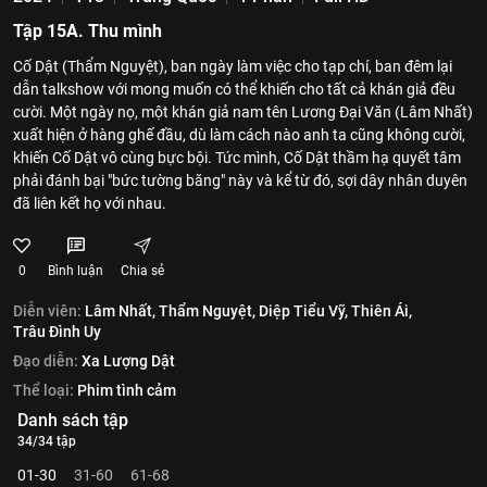
Tập 15A. Thu mình
Cố Dật (Thẩm Nguyệt), ban ngày làm việc cho tạp chí, ban đêm lại
dẫn talkshow với mong muốn có thể khiến cho tất cả khán giả đều
cười. Một ngày nọ, một khán giả nam tên Lương Đại Văn (Lâm Nhất)
xuất hiện ở hàng ghế đầu, dù làm cách nào anh ta cũng không cười,
khiến Cố Dật vô cùng bực bội. Tức mình, Cố Dật thầm hạ quyết tâm
phải đánh bại "bức tường băng" này và kể từ đó, sợi dây nhân duyên
đã liên kết họ với nhau.
0
Bình luận
Chia sẻ
Diễn viên:
Lâm Nhất,
Thẩm Nguyệt,
Diệp Tiểu Vỹ,
Thiên Ái,
Trâu Đình Uy
Đạo diễn:
Xa Lượng Dật
Thể loại:
Phim tình cảm
Danh sách tập
34/34 tập
01-30
31-60
61-68