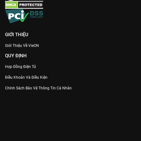
GIỚI THIỆU
Giới Thiệu Về VieON
QUY ĐỊNH
Hợp Đồng Điện Tử
Điều Khoản Và Điều Kiện
Chính Sách Bảo Vệ Thông Tin Cá Nhân
Chính Sách Bảo Vệ Người Tiêu Dùng Dễ Bị Tổn Thương
Thỏa Thuận Sử Dụng Dịch Vụ Mạng Xã Hội
THÔNG TIN
Thông Báo