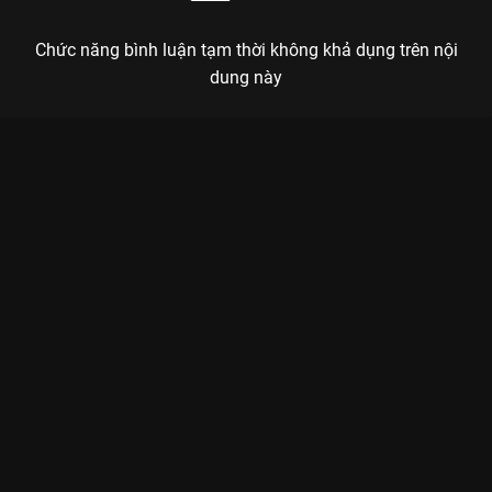
Chức năng bình luận tạm thời không khả dụng trên nội
dung này
Xem Tập 15A. Thu mình Thất Tiếu - 34 Tập của Trung Quốc có
sự tham gia của . Thuộc thể loại: Phim bộ