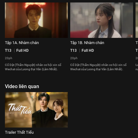
Tập 1A. Nhàm chán
Tập 1B. Nhàm chán
T
T13
Full HD
T13
Full HD
T
20ph
20ph
2
Cố Dật (Thẩm Nguyệt) nhân cơ hội xin số
Cố Dật (Thẩm Nguyệt) nhân cơ hội xin số
L
Wechat của Lương Đại Văn (Lâm Nhất).
Wechat của Lương Đại Văn (Lâm Nhất).
n
Video liên quan
Trailer Thất Tiếu