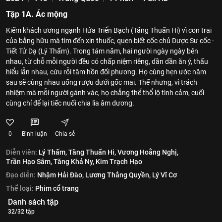
Tập 1A. Ác mộng
Kiếm khách ương ngạnh Hứa Triển Bạch (Tăng Thuấn Hi) vì con trai
của bằng hữu mà tìm đến xin thuốc, quen biết cốc chủ Dược Sư cốc -
Tiết Tử Dạ (Lý Thấm). Trong tám năm, hai người ngày ngày bên
nhau, từ chỗ mỗi người đều có chấp niệm riêng, dần dần ăn ý, thấu
hiểu lẫn nhau, cứu rỗi tâm hồn đối phương. Họ cùng hẹn ước năm
sau sẽ cùng nhau uống rượu dưới gốc mai. Thế nhưng, vì trách
nhiệm mà mỗi người gánh vác, họ chẳng thể thổ lộ tình cảm, cuối
cùng chỉ để lại tiếc nuối chia lìa âm dương.
0
Bình luận
Chia sẻ
Diễn viên:
Lý Thấm,
Tăng Thuấn Hi,
Vương Hoằng Nghị,
Trần Hạo Sâm,
Tăng Khả Ny,
Kim Trạch Hạo
Đạo diễn:
Nhậm Hải Đào,
Lương Thắng Quyền,
Lý Vĩ Cơ
Thể loại:
Phim cổ trang
Danh sách tập
32/32 tập