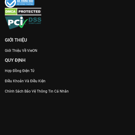
dòng phim cổ trang có chiều sâu. Hãy cùng đón xem 32 tập
phim với chất lượng hình ảnh 4K sắc nét nhất trên
VieON
ngay
hôm nay!
GIỚI THIỆU
Giới Thiệu Về VieON
QUY ĐỊNH
Hợp Đồng Điện Tử
Điều Khoản Và Điều Kiện
Chính Sách Bảo Vệ Thông Tin Cá Nhân
Chính Sách Bảo Vệ Người Tiêu Dùng Dễ Bị Tổn Thương
Thỏa Thuận Sử Dụng Dịch Vụ Mạng Xã Hội
THÔNG TIN
Thông Báo