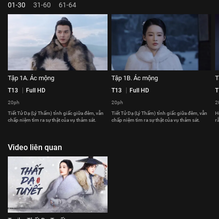
01-30
31-60
61-64
Tập 1A. Ác mộng
Tập 1B. Ác mộng
T
T13
Full HD
T13
Full HD
T
20ph
20ph
2
Tiết Tử Dạ (Lý Thấm) tỉnh giấc giữa đêm, vẫn
Tiết Tử Dạ (Lý Thấm) tỉnh giấc giữa đêm, vẫn
H
chấp niệm tìm ra sự thật của vụ thảm sát.
chấp niệm tìm ra sự thật của vụ thảm sát.
r
Video liên quan