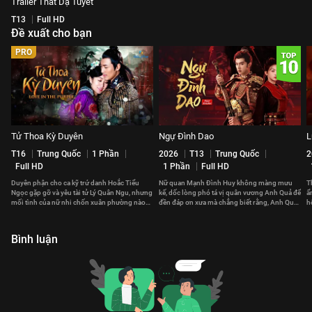
Trailer Thất Dạ Tuyết
T13
Full HD
Đề xuất cho bạn
PRO
Tử Thoa Kỳ Duyên
Ngự Đình Dao
L
T16
Trung Quốc
1 Phần
2026
T13
Trung Quốc
2
Full HD
1 Phần
Full HD
Duyên phận cho ca kỹ trứ danh Hoắc Tiểu
Nữ quan Mạnh Đình Huy không màng mưu
T
Ngọc gặp gỡ và yêu tài tử Lý Quân Ngu, nhưng
kế, dốc lòng phó tá vị quân vương Anh Quả để
ẩ
mối tình của nữ nhi chốn xuân phường nào
đền đáp ơn xưa mà chẳng biết rằng, Anh Quả
h
đẹp đẽ được lâu.
cũng đã yêu nàng từ lâu.
Bình luận