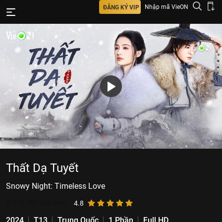
Nhập mã VieON
ĐĂNG KÝ VIP
Thất Dạ Tuyết
Snowy Night: Timeless Love
3.718.790
lượt xem
4.8
2024
T13
Trung Quốc
1 Phần
Full HD