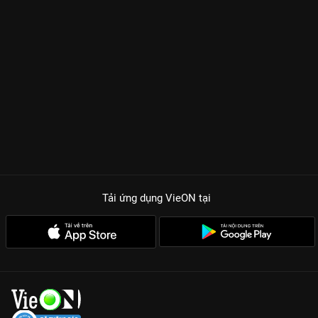
thương, và
Tiết Tử Dạ (Lý Thấm)
– cốc chủ Dược Sư Cốc tài
hoa nhưng mang trọng bệnh. Tám năm chung sống, tám năm
thấu hiểu nhưng cuối cùng họ lại lỡ hẹn nhau vào phút giây
sinh tử. Cái hay của
Thất Dạ Tuyết
không nằm ở những màn
đấu đá hào hùng, mà ở sự im lặng đầy thâm tình, ở những
chén rượu dưới gốc mai và nỗi đau âm dương cách biệt khi lời
yêu chưa kịp ngỏ.
Diễn xuất chạm đến trái tim:
Lý Thấm vào vai Tiết Tử Dạ đầy
khí chất thoát tục, ánh mắt đượm buồn khiến người xem không
khỏi xót xa.
Bối cảnh thực tế mãn nhãn:
Những cảnh quay tại Tân Cương
Tải ứng dụng VieON
tại
mang lại cảm giác chân thực, lạnh lẽo đến nao lòng mà các kỹ
xảo phông xanh không thể làm được.
Cốt truyện ngược luyến kinh điển:
Một cái kết buồn (BE) nhưng
đầy giá trị, khiến khán giả phải suy ngẫm về sự hy sinh và định
mệnh.
Dù biết trước là một hành trình đau thương, nhưng
Thất Dạ
Tuyết
vẫn là một bộ phim phải xem cho những ai yêu thích