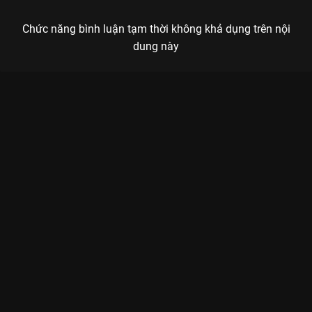
Chức năng bình luận tạm thời không khả dụng trên nội
dung này
Xem Tập 8A. Lảng tránh hay đối mặt? Thanh Xuân Của Tôi - 12
Tập của Hàn Quốc có sự tham gia của . Thuộc thể loại: Phim
bộ