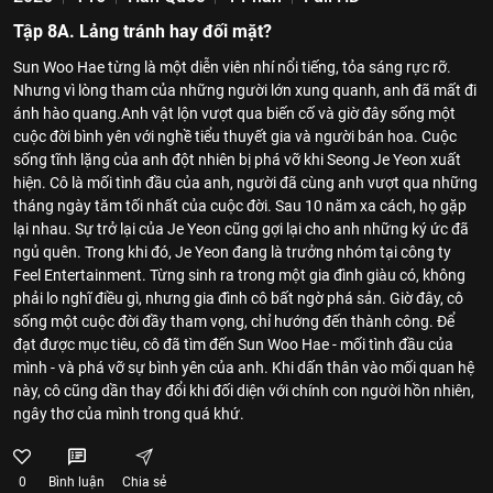
Tập 8A. Lảng tránh hay đối mặt?
Sun Woo Hae từng là một diễn viên nhí nổi tiếng, tỏa sáng rực rỡ.
Nhưng vì lòng tham của những người lớn xung quanh, anh đã mất đi
ánh hào quang.Anh vật lộn vượt qua biến cố và giờ đây sống một
cuộc đời bình yên với nghề tiểu thuyết gia và người bán hoa. Cuộc
sống tĩnh lặng của anh đột nhiên bị phá vỡ khi Seong Je Yeon xuất
hiện. Cô là mối tình đầu của anh, người đã cùng anh vượt qua những
tháng ngày tăm tối nhất của cuộc đời. Sau 10 năm xa cách, họ gặp
lại nhau. Sự trở lại của Je Yeon cũng gợi lại cho anh những ký ức đã
ngủ quên. Trong khi đó, Je Yeon đang là trưởng nhóm tại công ty
Feel Entertainment. Từng sinh ra trong một gia đình giàu có, không
phải lo nghĩ điều gì, nhưng gia đình cô bất ngờ phá sản. Giờ đây, cô
sống một cuộc đời đầy tham vọng, chỉ hướng đến thành công. Để
đạt được mục tiêu, cô đã tìm đến Sun Woo Hae - mối tình đầu của
mình - và phá vỡ sự bình yên của anh. Khi dấn thân vào mối quan hệ
này, cô cũng dần thay đổi khi đối diện với chính con người hồn nhiên,
ngây thơ của mình trong quá khứ.
0
Bình luận
Chia sẻ