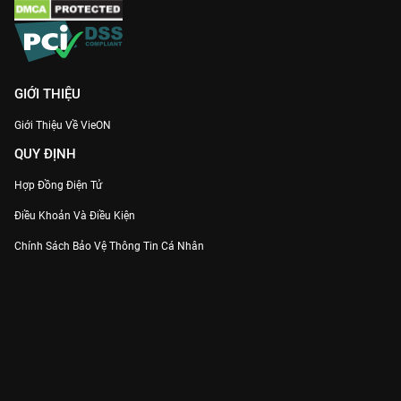
GIỚI THIỆU
Giới Thiệu Về VieON
QUY ĐỊNH
Hợp Đồng Điện Tử
Điều Khoản Và Điều Kiện
Chính Sách Bảo Vệ Thông Tin Cá Nhân
Chính Sách Bảo Vệ Người Tiêu Dùng Dễ Bị Tổn Thương
Thỏa Thuận Sử Dụng Dịch Vụ Mạng Xã Hội
THÔNG TIN
Thông Báo
Trung Tâm Hỗ Trợ