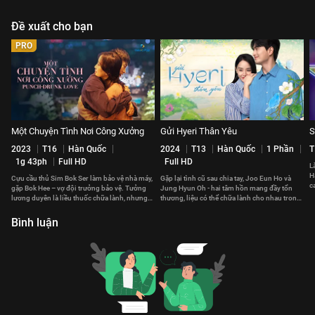
Đề xuất cho bạn
PRO
Một Chuyện Tình Nơi Công Xưởng
Gửi Hyeri Thân Yêu
S
2023
T16
Hàn Quốc
2024
T13
Hàn Quốc
1 Phần
T
1g 43ph
Full HD
Full HD
L
H
Cựu cầu thủ Sim Bok Ser làm bảo vệ nhà máy,
Gặp lại tình cũ sau chia tay, Joo Eun Ho và
c
gặp Bok Hee – vợ đội trưởng bảo vệ. Tưởng
Jung Hyun Oh - hai tâm hồn mang đầy tổn
p
lương duyên là liều thuốc chữa lành, nhưng
thương, liệu có thể chữa lành cho nhau trong
lại chẳng bình yên.
hành trình tìm lại chính mình?
Bình luận