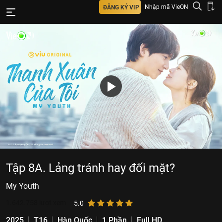
Nhập mã VieON
ĐĂNG KÝ VIP
Tập 8A. Lảng tránh hay đối mặt?
My Youth
1.642.758
lượt xem
5.0
2025
T16
Hàn Quốc
1 Phần
Full HD