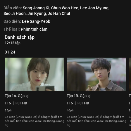
Diễn viên:
Song Joong Ki,
Chun Woo Hee,
Lee Joo Myung,
Seo Ji Hoon,
Jin Kyung,
Jo Han Chul
Đạo diễn:
Lee Sang-Yeob
Thể loại:
Phim tình cảm
Danh sách tập
12/12 tập
01-24
Tập 1A. Gặp lại
Tập 1B. Gặp lại
T
T16
Full HD
T16
Full HD
T
25ph
40ph
3
Je Yeon (Chun Woo Hee) vì công việc đã tìm
Je Yeon (Chun Woo Hee) vì công việc đã tìm
S
đến mối tình đầu Seon Woo Hae (Song Joong
đến mối tình đầu Seon Woo Hae (Song Joong
H
Ki).
Ki).
s