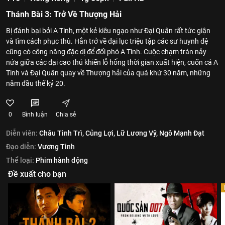
Thánh Bài 3: Trở Về Thượng Hải
Bị đánh bại bởi A Tinh, một kẻ kiêu ngạo như Đại Quân rất tức giận
và tìm cách phục thù. Hắn trở về đại lục triệu tập các sư huynh đệ
cũng có công năng đặc dị để đối phó A Tinh. Cuộc chạm trán nảy
nửa giữa các đại cao thủ khiến lỗ hổng thời gian xuất hiện, cuốn cả A
Tinh và Đại Quân quay về Thượng hải của quá khứ 30 năm, những
năm đầu thế kỷ 20.
0
Bình luận
Chia sẻ
Diễn viên:
Châu Tinh Trì,
Củng Lợi,
Lữ Lương Vỹ,
Ngô Mạnh Đạt
Đạo diễn:
Vương Tinh
Thể loại:
Phim hành động
Đề xuất cho bạn