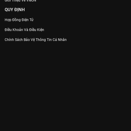
Giới Thiệu Về VieON
QUY ĐỊNH
Hợp Đồng Điện Tử
Điều Khoản Và Điều Kiện
Chính Sách Bảo Vệ Thông Tin Cá Nhân
Chính Sách Bảo Vệ Người Tiêu Dùng Dễ Bị Tổn Thương
Thỏa Thuận Sử Dụng Dịch Vụ Mạng Xã Hội
THÔNG TIN
Thông Báo
Trung Tâm Hỗ Trợ
Liên Hệ
Góp Ý