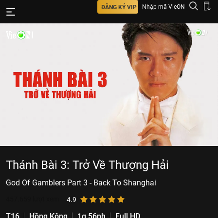
Nhập mã VieON
ĐĂNG KÝ VIP
Thánh Bài 3: Trở Về Thượng Hải
God Of Gamblers Part 3 - Back To Shanghai
457.659
lượt xem
4.9
T16
Hồng Kông
1g 56ph
Full HD