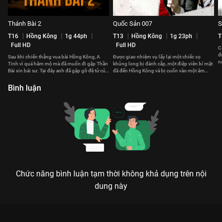
Thánh Bài 2
Quốc Sản 007
S
T16
Hồng Kông
1g 44ph
T13
Hồng Kông
1g 23ph
T
Full HD
Full HD
C
đ
Sau khi chiến thắng vua bài Hồng Kông, A
Được giao nhiệm vụ lấy lại một chiếc sọ
n
Tinh vì quá hâm mộ mà đã muốn đi gặp Thần
khủng long bị đánh cắp, một điệp viên bí mật
Bài xin bái sư. Tại đây anh đã gặp gỡ đệ tử của
đã đến Hồng Kông và bị cuốn vào một âm
Thần Bài.
mưu bất ngờ.
Bình luận
Chức năng bình luận tạm thời không khả dụng trên nội
dung này
Xem Thánh Bài 3: Trở Về Thượng Hải của Hồng Kông có sự
tham gia của Củng Lợi, Châu Tinh Trì, Lữ Lương Vỹ, Ngô Mạnh