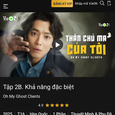
Nhập mã VieON
ĐĂNG KÝ VIP
Tập 2B. Khả năng đặc biệt
Oh My Ghost Clients
1.869.275
lượt xem
4.9
2025
T16
Hàn Quốc
1 Phần
Thuyết Minh & Phụ Đề