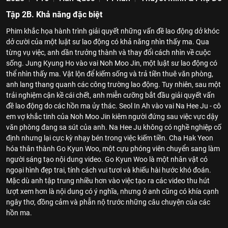
Tập 2B. Khả năng đặc biệt
Phim khắc họa hành trình giải quyết những vấn đề lao động dở khóc
dở cười của một luật sư lao động có khả năng nhìn thấy ma. Qua
từng vụ việc, anh dần trưởng thành và thay đổi cách nhìn về cuộc
sống. Jung Kyung Ho vào vai Noh Moo Jin, một luật sư lao động có
thể nhìn thấy ma. Vật lộn để kiếm sống và trả tiền thuê văn phòng,
anh lang thang quanh các công trường lao động. Tuy nhiên, sau một
trải nghiệm cận kề cái chết, anh miễn cưỡng bắt đầu giải quyết vấn
đề lao động do các hồn ma ủy thác. Seol In Ah vào vai Na Hee Ju - cô
em vợ khắc tinh của Noh Moo Jin kiêm người đứng sau việc vực dậy
văn phòng đang sa sút của anh. Na Hee Ju không có nghề nghiệp cố
định nhưng lại cực kỳ nhạy bén trong việc kiếm tiền. Cha Hak Yeon
hóa thân thành Go Kyun Woo, một cựu phóng viên chuyển sang làm
người sáng tạo nội dung video. Go Kyun Woo là một nhân vật có
ngoại hình đẹp trai, tính cách vui tươi và khiếu hài hước khó đoán.
Mặc dù anh tập trung nhiều hơn vào việc tạo ra các video thu hút
lượt xem hơn là nội dung có ý nghĩa, nhưng ở anh cũng có khía cạnh
ngây thơ, đồng cảm và phẫn nộ trước những câu chuyện của các
hồn ma.