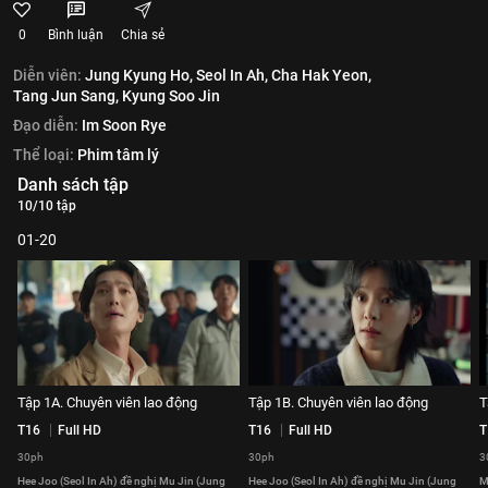
0
Bình luận
Chia sẻ
Diễn viên:
Jung Kyung Ho,
Seol In Ah,
Cha Hak Yeon,
Tang Jun Sang,
Kyung Soo Jin
Đạo diễn:
Im Soon Rye
Thể loại:
Phim tâm lý
Danh sách tập
10/10 tập
01-20
Tập 1A. Chuyên viên lao động
Tập 1B. Chuyên viên lao động
T
T16
Full HD
T16
Full HD
T
30ph
30ph
3
Hee Joo (Seol In Ah) đề nghị Mu Jin (Jung
Hee Joo (Seol In Ah) đề nghị Mu Jin (Jung
M