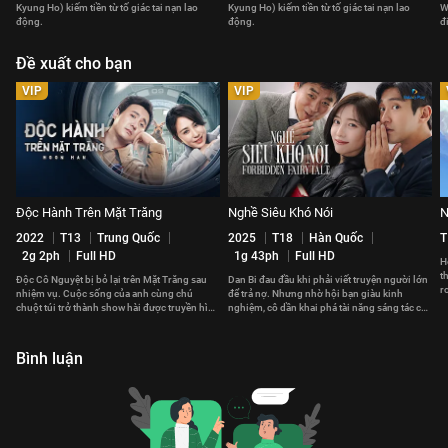
Kyung Ho) kiếm tiền từ tố giác tai nạn lao
Kyung Ho) kiếm tiền từ tố giác tai nạn lao
W
động.
động.
đ
Đề xuất cho bạn
VIP
VIP
Độc Hành Trên Mặt Trăng
Nghề Siêu Khó Nói
N
2022
T13
Trung Quốc
2025
T18
Hàn Quốc
T
2g 2ph
Full HD
1g 43ph
Full HD
H
t
Độc Cô Nguyệt bị bỏ lại trên Mặt Trăng sau
Dan Bi đau đầu khi phải viết truyện người lớn
r
nhiệm vụ. Cuộc sống của anh cùng chú
để trả nợ. Nhưng nhờ hội bạn giàu kinh
đ
chuột túi trở thành show hài được truyền hình
nghiệm, cô dần khai phá tài năng sáng tác của
trực tiếp về Trái Đất.
mình.
Bình luận