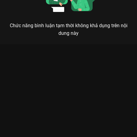
Chức năng bình luận tạm thời không khả dụng trên nội
dung này
Xem Tập 2B. Khả năng đặc biệt Thân Chủ Ma Của Tôi - 10 Tập
của Hàn Quốc có sự tham gia của . Thuộc thể loại: Phim bộ