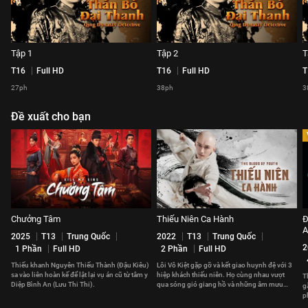
Tập 1
Tập 2
T
T16
Full HD
T16
Full HD
T
27ph
38ph
3
Đề xuất cho bạn
Chưởng Tâm
Thiếu Niên Ca Hành
Đ
A
2025
T13
Trung Quốc
2022
T13
Trung Quốc
2
1 Phần
Full HD
2 Phần
Full HD
Thiếu khanh Nguyên Thiếu Thành (Đậu Kiêu)
Lôi Vô Kiệt gặp gỡ và kết giao huynh đệ với 3
sa vào liên hoàn kế để lật lại vụ án cũ từ tâm y
hiệp khách thiếu niên. Họ cùng nhau vượt
T
Diệp Bình An (Lưu Thi Thi).
qua sóng gió giang hồ và những âm mưu
g
quyền vị chốn thâm cung.
p
n