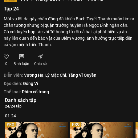
Tập 24
Một vụ lột da gây chấn động đã khiến Bạch Tuyết Thanh muốn tìm ra
chân tướng nhưng bị quận trưởng huyện Hà Ngọc Đình ngăn cản.
Có cơ duyên hợp tác với Tứ hoàng tử rồi cả hai lại phát hiện vụ án
này liên quan đến bảo vật của Diêm Vương, ảnh hưởng trực tiếp đến
cả vận mệnh triều Thanh.
0
Bình luận
Chia sẻ
Diễn viên:
Vương Hạ,
Lý Mặc Chi,
Tăng Vĩ Quyền
Đạo diễn:
Đổng Vĩ
Thể loại:
Phim cổ trang
Danh sách tập
24/24 tập
01-24
PRO
PRO