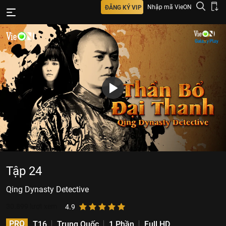
Nhập mã VieON
ĐĂNG KÝ VIP
Tập 24
Qing Dynasty Detective
30.899
lượt xem
4.9
PRO
T16
Trung Quốc
1 Phần
Full HD