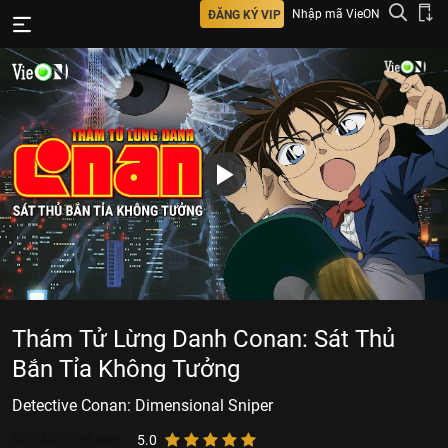
Nhập mã VieON
ĐĂNG KÝ VIP
Thám Tử Lừng Danh Conan: Sát Thủ
Bắn Tỉa Không Tưởng
Detective Conan: Dimensional Sniper
520.495
lượt xem
5.0