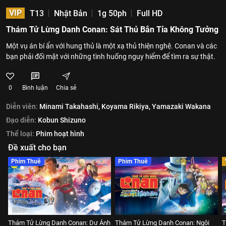
VIP
T13
Nhật Bản
1g 50ph
Full HD
Thám Tử Lừng Danh Conan: Sát Thủ Bắn Tỉa Không Tưởng
Một vụ án bí ẩn với hung thủ là một xạ thủ thiện nghệ. Conan và các
bạn phải đối mặt với những tình huống nguy hiểm để tìm ra sự thật.
0
Bình luận
Chia sẻ
Diễn viên:
Minami Takahashi,
Koyama Rikiya,
Yamazaki Wakana
Đạo diễn:
Kobun Shizuno
Thể loại:
Phim hoạt hình
Đề xuất cho bạn
Phim Thuê
Phim Thuê
Thám Tử Lừng Danh Conan: Dư Ảnh
Thám Tử Lừng Danh Conan: Ngôi
T