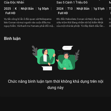
Của Độc Nhãn
Sao 5 Cánh 1 Triệu Đô
M
2025
K
Nhật Bản
1g 50ph
2024
T13
Nhật Bản
1g 51ph
T
Full HD
Full HD
Vụ tấn công bí ẩn ở đài quan sát Nobeyama
Khi đến Hakodate, Conan và Heiji đụng độ
C
kéo Conan và mọi người vào cuộc điều tra
siêu trộm Kid đang nhắm tới bộ kiếm Nhật
n
nguy hiểm. Và thanh tra Yamato phải đối mặt
của một nhà tài phiệt. Từ đây đánh dấu lần
đ
với quá khứ kinh hoàng.
đầu bộ ba hợp tác.
c
Bình luận
Chức năng bình luận tạm thời không khả dụng trên nội
dung này
Xem Thám Tử Lừng Danh Conan: Sát Thủ Bắn Tỉa Không
Tưởng của Nhật Bản có sự tham gia của Minami Takahashi,