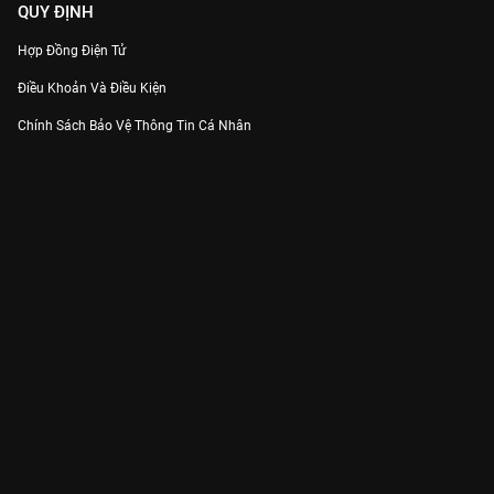
QUY ĐỊNH
Hợp Đồng Điện Tử
Điều Khoản Và Điều Kiện
Chính Sách Bảo Vệ Thông Tin Cá Nhân
Chính Sách Bảo Vệ Người Tiêu Dùng Dễ Bị Tổn Thương
Thỏa Thuận Sử Dụng Dịch Vụ Mạng Xã Hội
THÔNG TIN
Thông Báo
Trung Tâm Hỗ Trợ
Liên Hệ
Góp Ý
Công ty Cổ phần VieON - Địa chỉ: Tầng 5, 222 Pasteur, Phường Xuân Hòa,
Thành phố Hồ Chí Minh