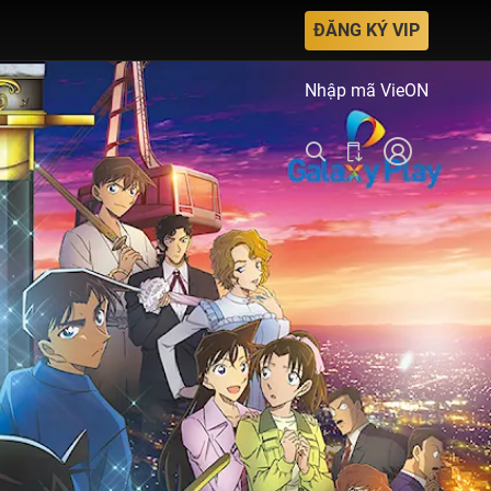
ĐĂNG KÝ VIP
Nhập mã VieON