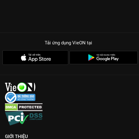
Tải ứng dụng VieON
tại
GIỚI THIỆU