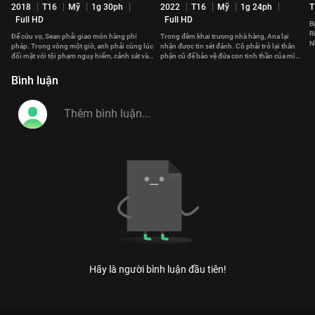
2018
T16
Mỹ
1g 30ph
2022
T16
Mỹ
1g 24ph
T
Full HD
Full HD
B
R
Để cứu vợ, Sean phải giao món hàng phi
Trong đêm khai trương nhà hàng, Ana lại
N
pháp. Trong vòng một giờ, anh phải cùng lúc
nhận được tin sét đánh. Cô phải trở lại thân
s
đối mặt với tội phạm nguy hiểm, cảnh sát và
phận cũ để bảo vệ đứa con tinh thần của mình
cả một tay sát thủ.
trước tay chủ nợ.
Bình luận
Hãy là người bình luận đầu tiên!