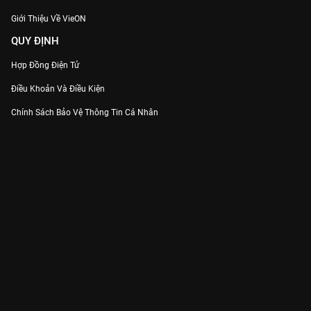
Giới Thiệu Về VieON
QUY ĐỊNH
Hợp Đồng Điện Tử
Điều Khoản Và Điều Kiện
Chính Sách Bảo Vệ Thông Tin Cá Nhân
Chính Sách Bảo Vệ Người Tiêu Dùng Dễ Bị Tổn Thương
Thỏa Thuận Sử Dụng Dịch Vụ Mạng Xã Hội
THÔNG TIN
Thông Báo
Trung Tâm Hỗ Trợ
Liên Hệ
Góp Ý