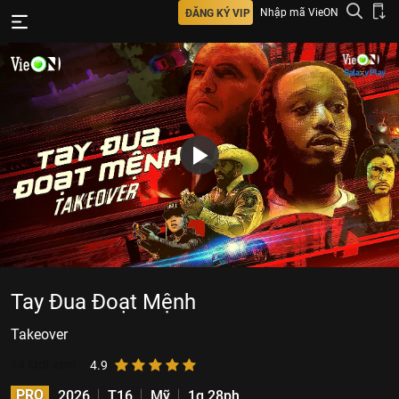
Nhập mã VieON
ĐĂNG KÝ VIP
Tay Đua Đoạt Mệnh
Takeover
14
lượt xem
4.9
PRO
2026
T16
Mỹ
1g 28ph