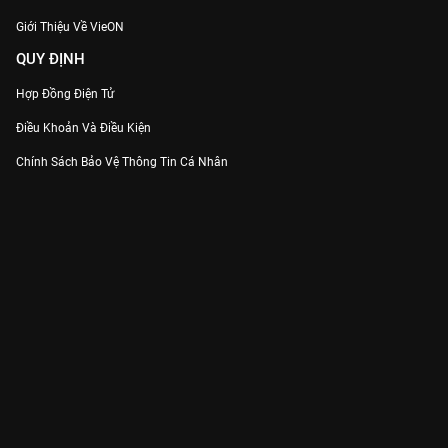
Giới Thiệu Về VieON
QUY ĐỊNH
Hợp Đồng Điện Tử
Điều Khoản Và Điều Kiện
Chính Sách Bảo Vệ Thông Tin Cá Nhân
Chính Sách Bảo Vệ Người Tiêu Dùng Dễ Bị Tổn Thương
Thỏa Thuận Sử Dụng Dịch Vụ Mạng Xã Hội
THÔNG TIN
Thông Báo
Trung Tâm Hỗ Trợ
Liên Hệ
Góp Ý