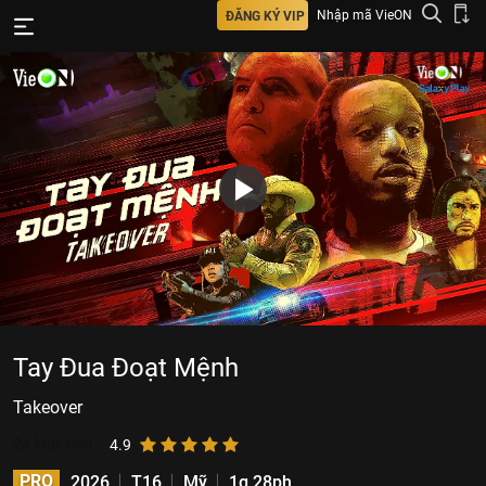
Nhập mã VieON
ĐĂNG KÝ VIP
Tay Đua Đoạt Mệnh
Takeover
24
lượt xem
4.9
PRO
2026
T16
Mỹ
1g 28ph