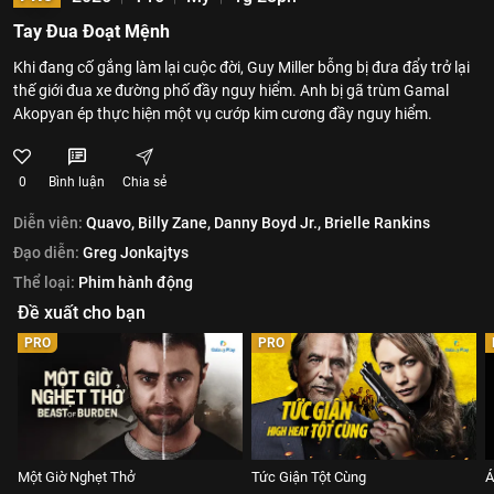
Tay Đua Đoạt Mệnh
Khi đang cố gắng làm lại cuộc đời, Guy Miller bỗng bị đưa đẩy trở lại
thế giới đua xe đường phố đầy nguy hiểm. Anh bị gã trùm Gamal
Akopyan ép thực hiện một vụ cướp kim cương đầy nguy hiểm.
0
Bình luận
Chia sẻ
Diễn viên:
Quavo,
Billy Zane,
Danny Boyd Jr.,
Brielle Rankins
Đạo diễn:
Greg Jonkajtys
Thể loại:
Phim hành động
Đề xuất cho bạn
PRO
PRO
Một Giờ Nghẹt Thở
Tức Giận Tột Cùng
Á