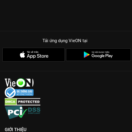
Tải ứng dụng VieON
tại
GIỚI THIỆU