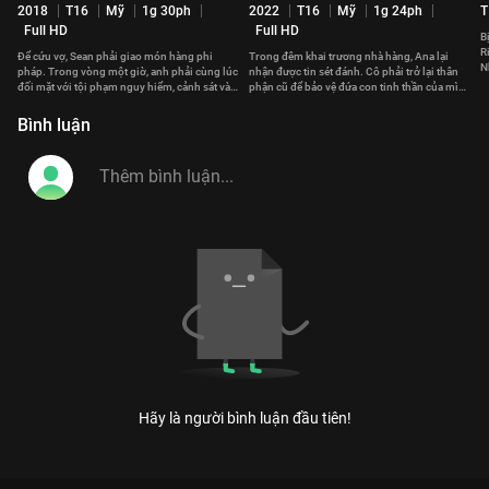
2018
T16
Mỹ
1g 30ph
2022
T16
Mỹ
1g 24ph
T
Full HD
Full HD
B
R
Để cứu vợ, Sean phải giao món hàng phi
Trong đêm khai trương nhà hàng, Ana lại
N
pháp. Trong vòng một giờ, anh phải cùng lúc
nhận được tin sét đánh. Cô phải trở lại thân
s
đối mặt với tội phạm nguy hiểm, cảnh sát và
phận cũ để bảo vệ đứa con tinh thần của mình
cả một tay sát thủ.
trước tay chủ nợ.
Bình luận
Hãy là người bình luận đầu tiên!