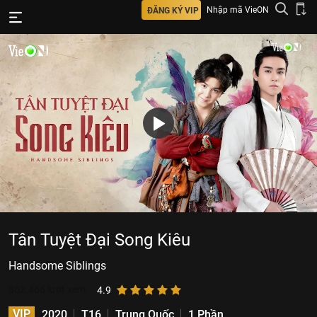
Nhập mã VieON
ĐĂNG KÝ VIP
Tân Tuyệt Đại Song Kiêu
Handsome Siblings
852.465
lượt xem
4.9
VIP
2020
T16
Trung Quốc
1 Phần