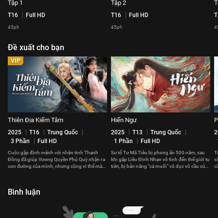
Tập 1
Tập 2
T
T16
Full HD
T16
Full HD
T
45ph
45ph
4
Đề xuất cho bạn
VIP
Thiên Địa Kiếm Tâm
Hiến Ngư
P
2025
T16
Trung Quốc
2025
T13
Trung Quốc
2
3 Phần
Full HD
1 Phần
Full HD
Cuộc gặp định mệnh với nhện tinh Thanh
Sư tổ Tư Mã Tiêu bị phong ấn 500 năm, sau
T
Đồng đã giúp Vương Quyền Phú Quý nhận ra
khi gặp Liêu Đình Nhạn vô tình đến thế giới tu
s
con đường của mình, nhưng cũng vì thế mà
tiên, bị bản năng "cá muối" vô dục vô cầu của
c
xảy ra xung đột với gia tộc.
cô ấy thu phục.
c
Bình luận