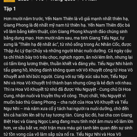
Tập 1
Hơn mười năm trước, Yến Nam Thiên là võ giả mạnh nhất thiên hạ,
Giang Phong là đệ nhất mỹ nam tử thiên hạ. Yến Nam Thiên độc bá
võ lâm bằng kiếm thuật, còn Giang Phong khuynh đảo chúng sinh
bằng dung mạo. Hơn mười năm sau, ma tinh Giang Tiểu Ngư, tự
xưng là "Thiên hạ đệ nhất ác", từ nhỏ sống trong Ác Nhân Cốc, được
Thập Ác Lý Đại Chủy và những người khác nuôi dưỡng. Cả ngày cậu
ta chỉ thích bày trò trêu chọc, nghịch ngợm, ăn nói lém lỉnh, nhưng lại
có tấm lòng lương thiện, thuần khiết và đáng yêu. Tiểu Ngư Nhi hành
tẩu giang hồ, không đánh không quen với Vô Khuyết công tử Hoa Vô
Khuyết anh khí bức người. Cùng với sự tiếp xúc sâu hơn, Tiểu Ngư
Nhi và Hoa Vô Khuyết trở thành bạn nhưng cũng là kẻ địch với nhau.
Thì ra Hoa Vô Khuyết từ nhỏ đã được Yêu Nguyệt - Cung chủ Di Hoa
Cung, nhận nuôi và truyền thụ võ công. Thực chất, Yêu Nguyệt vì
muốn báo thù Giang Phong – cha ruột của Hoa Vô Khuyết và Tiểu
Ngư Nhi – mà năm xưa cố ý tách hai người ra nuôi dưỡng, chờ đến
khi cả hai lớn lên sẽ tự tay tương tàn. Cùng lúc đó, hai cha con Giang
Biệt Hạc và Giang Ngọc Lang đang mưu tính một âm mưu võ lâm lớn
hơn, ve sầu bắt ve, một trận mưa máu gió tanh liên quan đến sự sinh
tử tồn vong của võ lâm sắp sửa nổ ra. Tiểu Ngư Nhi và Hoa Vô