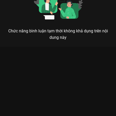
Chức năng bình luận tạm thời không khả dụng trên nội
dung này
TÂN TUYỆT ĐẠI SONG KIÊU: MÀN KẾT HỢP ĐỈNH CAO GIỮA
HOA VÔ KHUYẾT VÀ TIỂU NGƯ NHI
Giang hồ hiểm ác, nhưng tình huynh đệ là thứ ánh sáng duy nhất có thể xuyên qua bóng
tối của thù hận.
Nếu là một fan của kiếm hiệp Cổ Long, chắc chắn bạn không
thể bỏ qua
Tân Tuyệt Đại Song Kiêu
trên
VieON
. Bộ phim là
hành trình đầy bi kịch nhưng cũng không thiếu tiếng cười của
hai anh em song sinh bị chia cắt từ nhỏ: một Hoa Vô Khuyết
(
Hồ Nhất Thiên
) lạnh lùng, thoát tục như tiên giáng trần và một
Tiểu Ngư Nhi (
Trần Triết Viễn
) lém lỉnh, đầy mưu mẹo nhưng
có trái tim nhân hậu.