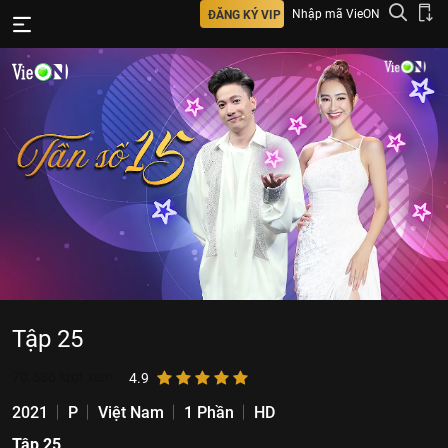
Nhập mã VieON
ĐĂNG KÝ VIP
Tập 25
70.536
lượt xem
4.9
2021
P
Việt Nam
1 Phần
HD
Tập 25