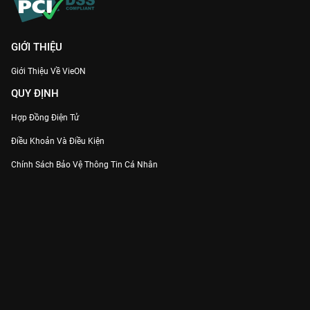
GIỚI THIỆU
Giới Thiệu Về VieON
QUY ĐỊNH
Hợp Đồng Điện Tử
Điều Khoản Và Điều Kiện
Chính Sách Bảo Vệ Thông Tin Cá Nhân
Chính Sách Bảo Vệ Người Tiêu Dùng Dễ Bị Tổn Thương
Thỏa Thuận Sử Dụng Dịch Vụ Mạng Xã Hội
THÔNG TIN
Thông Báo
Trung Tâm Hỗ Trợ
Liên Hệ