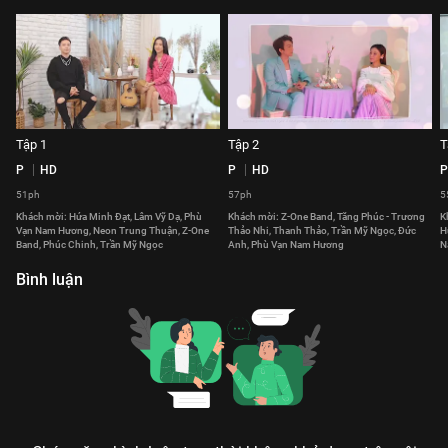
Tập 1
Tập 2
T
P
HD
P
HD
P
51ph
57ph
5
Khách mời: Hứa Minh Đạt, Lâm Vỹ Dạ, Phù
Khách mời: Z-One Band, Tăng Phúc - Trương
K
Vạn Nam Hương, Neon Trung Thuận, Z-One
Thảo Nhi, Thanh Thảo, Trần Mỹ Ngọc, Đức
H
Band, Phúc Chinh, Trần Mỹ Ngọc
Anh, Phù Vạn Nam Hương
N
Bình luận