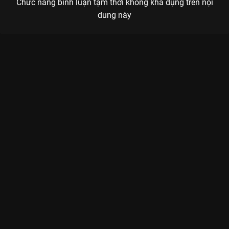
Chức năng bình luận tạm thời không khả dụng trên nội
dung này
Xem Tập 25 Tần Số 15 - 26 Tập của Việt Nam có sự tham gia
của . Thuộc thể loại: TV show