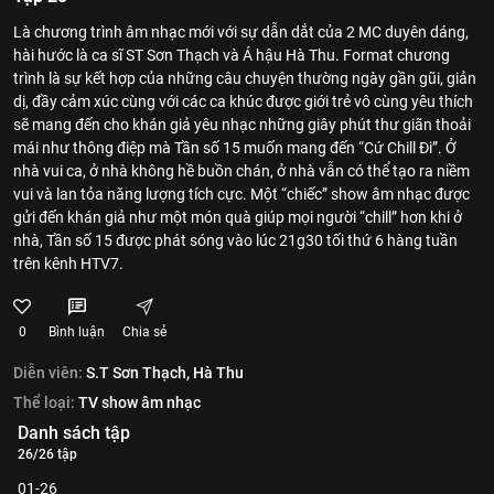
Là chương trình âm nhạc mới với sự dẫn dắt của 2 MC duyên dáng,
hài hước là ca sĩ ST Sơn Thạch và Á hậu Hà Thu. Format chương
trình là sự kết hợp của những câu chuyện thường ngày gần gũi, giản
dị, đầy cảm xúc cùng với các ca khúc được giới trẻ vô cùng yêu thích
sẽ mang đến cho khán giả yêu nhạc những giây phút thư giãn thoải
mái như thông điệp mà Tần số 15 muốn mang đến “Cứ Chill Đi”. Ở
nhà vui ca, ở nhà không hề buồn chán, ở nhà vẫn có thể tạo ra niềm
vui và lan tỏa năng lượng tích cực. Một “chiếc” show âm nhạc được
gửi đến khán giả như một món quà giúp mọi người “chill” hơn khi ở
nhà, Tần số 15 được phát sóng vào lúc 21g30 tối thứ 6 hàng tuần
trên kênh HTV7.
0
Bình luận
Chia sẻ
Diễn viên:
S.T Sơn Thạch,
Hà Thu
Thể loại:
TV show âm nhạc
Danh sách tập
26/26 tập
01-26