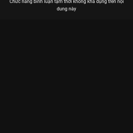
Chức năng bình luận tạm thời không khả dụng trên nội
dung này
Xem Tập 16 Tần Số 15 - 26 Tập của Việt Nam có sự tham gia
của . Thuộc thể loại: TV show