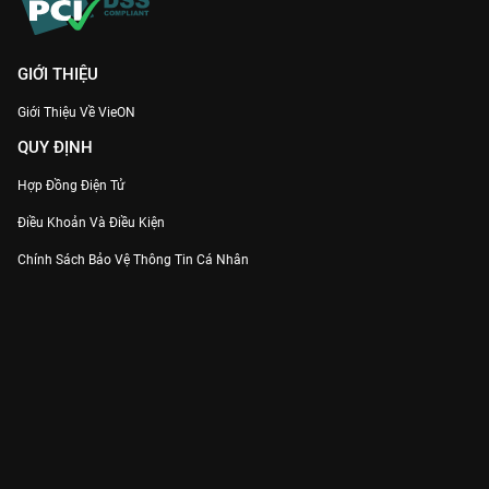
GIỚI THIỆU
Giới Thiệu Về VieON
QUY ĐỊNH
Hợp Đồng Điện Tử
Điều Khoản Và Điều Kiện
Chính Sách Bảo Vệ Thông Tin Cá Nhân
Chính Sách Bảo Vệ Người Tiêu Dùng Dễ Bị Tổn Thương
Thỏa Thuận Sử Dụng Dịch Vụ Mạng Xã Hội
THÔNG TIN
Thông Báo
Trung Tâm Hỗ Trợ
Liên Hệ