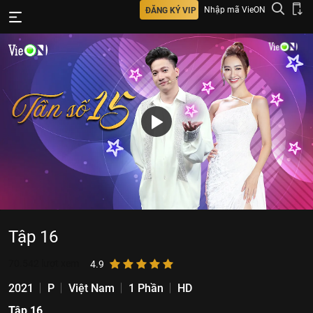
Nhập mã VieON
ĐĂNG KÝ VIP
Tập 16
70.542
lượt xem
4.9
2021
P
Việt Nam
1 Phần
HD
Tập 16