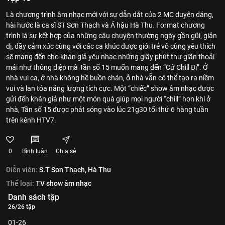
Là chương trình âm nhạc mới với sự dẫn dắt của 2 MC duyên dáng,
hài hước là ca sĩ ST Sơn Thạch và Á hậu Hà Thu. Format chương
trình là sự kết hợp của những câu chuyện thường ngày gần gũi, giản
dị, đầy cảm xúc cùng với các ca khúc được giới trẻ vô cùng yêu thích
sẽ mang đến cho khán giả yêu nhạc những giây phút thư giãn thoải
mái như thông điệp mà Tần số 15 muốn mang đến “Cứ Chill Đi”. Ở
nhà vui ca, ở nhà không hề buồn chán, ở nhà vẫn có thể tạo ra niềm
vui và lan tỏa năng lượng tích cực. Một “chiếc” show âm nhạc được
gửi đến khán giả như một món quà giúp mọi người “chill” hơn khi ở
nhà, Tần số 15 được phát sóng vào lúc 21g30 tối thứ 6 hàng tuần
trên kênh HTV7.
0
Bình luận
Chia sẻ
Diễn viên:
S.T Sơn Thạch,
Hà Thu
Thể loại:
TV show âm nhạc
Danh sách tập
26/26 tập
01-26