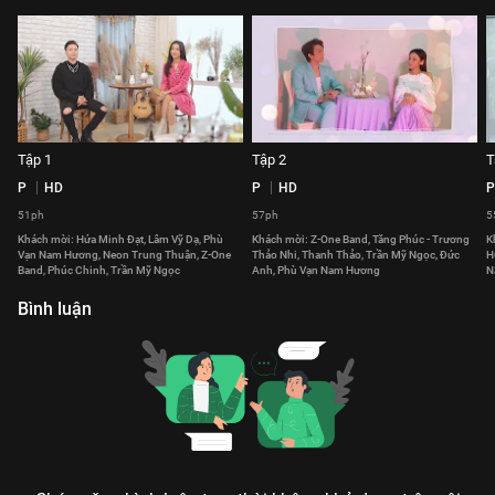
Tập 1
Tập 2
T
P
HD
P
HD
P
51ph
57ph
5
Khách mời: Hứa Minh Đạt, Lâm Vỹ Dạ, Phù
Khách mời: Z-One Band, Tăng Phúc - Trương
K
Vạn Nam Hương, Neon Trung Thuận, Z-One
Thảo Nhi, Thanh Thảo, Trần Mỹ Ngọc, Đức
H
Band, Phúc Chinh, Trần Mỹ Ngọc
Anh, Phù Vạn Nam Hương
N
Bình luận