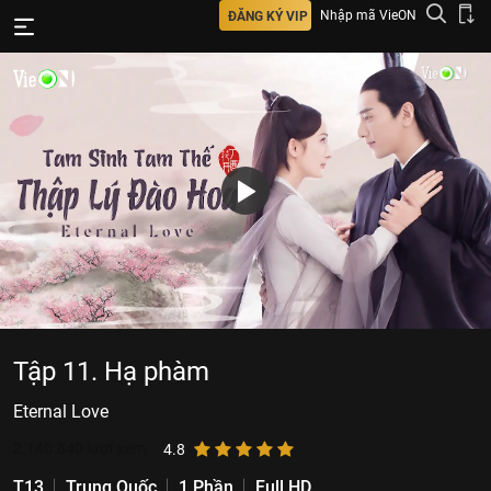
Nhập mã VieON
ĐĂNG KÝ VIP
Tập 11. Hạ phàm
Eternal Love
2.140.840
lượt xem
4.8
T13
Trung Quốc
1 Phần
Full HD