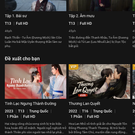
Tập 1. Bái sư
Tập 2. Âm mưu
T
T13
Full HD
T13
Full HD
T
46ph
45ph
4
Bạch Thiển - Tư Âm (Dương Mịch) lên Côn
Trên đường đến Thanh Khâu, Tư Âm (Dương
D
Luân Hư bái Mặc Uyên thượng thần làm sư
Mịch) và Tử Lan (Lưu Nhuế Lân) bị Dực Tộc
p
phụ.
bắt giữ.
t
Đề xuất cho bạn
VIP
Tinh Lạc Ngưng Thành Đường
Thương Lan Quyết
N
2023
T13
Trung Quốc
2022
T16
Trung Quốc
2
1 Phần
Full HD
1 Phần
Full HD
Hai nàng công chúa song sinh bị tráo kiệu
Hoa Lan Nhỏ vô tình giải ấn cho Nguyệt Tôn
H
hoa, hoán đổi số mệnh. Người ngỗ nghịch trở
Đông Phương Thanh Thương. Bị trói buộc
t
thành Thiên phi còn người tao nhã lại phải
bởi Đồng Tâm Chú, ma tôn dần rung động
T