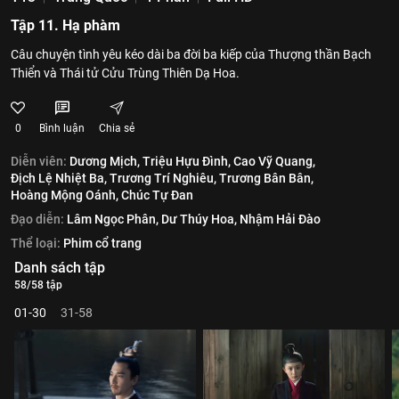
Tập 11. Hạ phàm
Câu chuyện tình yêu kéo dài ba đời ba kiếp của Thượng thần Bạch
Thiển và Thái tử Cửu Trùng Thiên Dạ Hoa.
0
Bình luận
Chia sẻ
Diễn viên:
Dương Mịch,
Triệu Hựu Đình,
Cao Vỹ Quang,
Địch Lệ Nhiệt Ba,
Trương Trí Nghiêu,
Trương Bân Bân,
Hoàng Mộng Oánh,
Chúc Tự Đan
Đạo diễn:
Lâm Ngọc Phân,
Dư Thúy Hoa,
Nhậm Hải Đào
Thể loại:
Phim cổ trang
Danh sách tập
58/58 tập
01-30
31-58