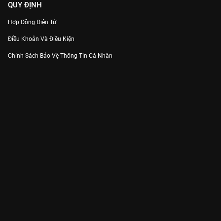
QUY ĐỊNH
Hợp Đồng Điện Tử
Điều Khoản Và Điều Kiện
Chính Sách Bảo Vệ Thông Tin Cá Nhân
Chính Sách Bảo Vệ Người Tiêu Dùng Dễ Bị Tổn Thương
Thỏa Thuận Sử Dụng Dịch Vụ Mạng Xã Hội
THÔNG TIN
Thông Báo
Trung Tâm Hỗ Trợ
Liên Hệ
Góp Ý
Công ty Cổ phần VieON - Địa chỉ: Tầng 5, 222 Pasteur, Phường Xuân Hòa,
Thành phố Hồ Chí Minh