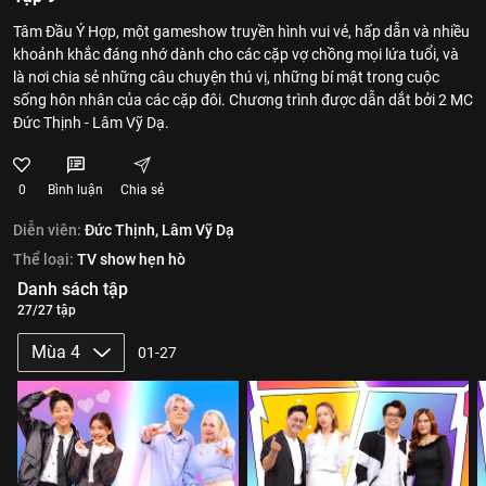
Tâm Đầu Ý Hợp, một gameshow truyền hình vui vẻ, hấp dẫn và nhiều
khoảnh khắc đáng nhớ dành cho các cặp vợ chồng mọi lứa tuổi, và
là nơi chia sẻ những câu chuyện thú vị, những bí mật trong cuộc
sống hôn nhân của các cặp đôi. Chương trình được dẫn dắt bởi 2 MC
Đức Thịnh - Lâm Vỹ Dạ.
0
Bình luận
Chia sẻ
Diễn viên:
Đức Thịnh,
Lâm Vỹ Dạ
Thể loại:
TV show hẹn hò
Danh sách tập
27/27 tập
Mùa 4
01-27