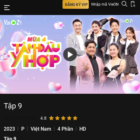
Nhập mã VieON
ĐĂNG KÝ VIP
Tập 9
52.628
lượt xem
4.8
2023
P
Việt Nam
4 Phần
HD
Tập 9