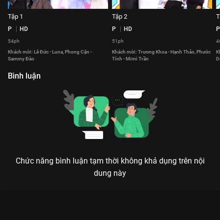
Tập 1
Tập 2
T
P
HD
P
HD
P
54ph
51ph
4
Khách mời: Lê Đức - Luna, Phong Cận -
Khách mời: Trương Khoa - Hạnh Thảo, Phước
K
Sammy Đào
Tính - Mimi Trần
D
Bình luận
Chức năng bình luận tạm thời không khả dụng trên nội
dung này
Xem Tập 9 Tâm Đầu Ý Hợp - Mùa 4 - 27 Tập của Việt Nam có
sự tham gia của . Thuộc thể loại: TV show