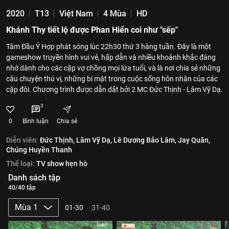
2020
T13
Việt Nam
4 Mùa
HD
Khánh Thy tiết lộ được Phan Hiển coi như "sếp"
Tâm Đầu Ý Hợp phát sóng lúc 22h30 thứ 3 hàng tuần. Đây là một
gameshow truyền hình vui vẻ, hấp dẫn và nhiều khoảnh khắc đáng
nhớ dành cho các cặp vợ chồng mọi lứa tuổi, và là nơi chia sẻ những
câu chuyện thú vị, những bí mật trong cuộc sống hôn nhân của các
cặp đôi. Chương trình được dẫn dắt bởi 2 MC Đức Thịnh - Lâm Vỹ Dạ.
3
0
Bình luận
Chia sẻ
Diễn viên:
Đức Thịnh,
Lâm Vỹ Dạ,
Lê Dương Bảo Lâm,
Jay Quân,
Chúng Huyền Thanh
Thể loại:
TV show hẹn hò
Danh sách tập
40/40 tập
Mùa 1
01-30
31-40