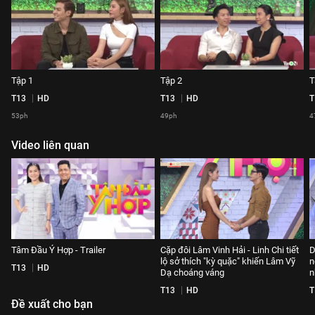
Tập 1
Tập 2
T
T13
HD
T13
HD
T
53ph
49ph
4
Video liên quan
Tâm Đầu Ý Hợp - Trailer
Cặp đôi Lâm Vinh Hải - Linh Chi tiết
D
lộ sở thích "kỳ quặc" khiến Lâm Vỹ
n
T13
HD
Dạ choáng váng
n
T13
HD
T
Đề xuất cho bạn