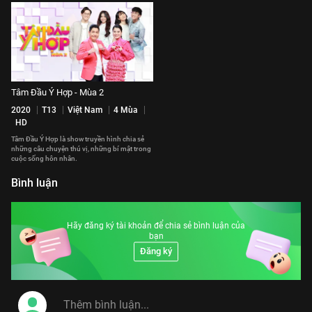
Tâm Đầu Ý Hợp - Mùa 2
2020
T13
Việt Nam
4 Mùa
HD
Tâm Đầu Ý Hợp là show truyền hình chia sẻ
những câu chuyện thú vị, những bí mật trong
cuộc sống hôn nhân.
Bình luận
Hãy đăng ký tài khoản để chia sẻ bình luận của
bạn
Đăng ký