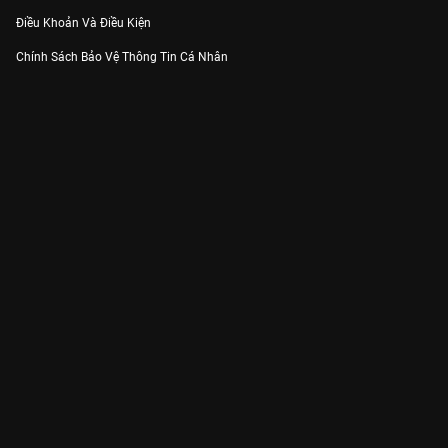
Điều Khoản Và Điều Kiện
Chính Sách Bảo Vệ Thông Tin Cá Nhân
Chính Sách Bảo Vệ Người Tiêu Dùng Dễ Bị Tổn Thương
Thỏa Thuận Sử Dụng Dịch Vụ Mạng Xã Hội
THÔNG TIN
Thông Báo
Trung Tâm Hỗ Trợ
Liên Hệ
Góp Ý
Công ty Cổ phần VieON - Địa chỉ: Tầng 5, 222 Pasteur, Phường Xuân Hòa,
Thành phố Hồ Chí Minh
Email:
support@vieon.vn
| Hotline:
1800.599.920
(miễn phí)
Giấy phép Cung cấp Dịch vụ Phát thanh, Truyền hình trả tiền số 247/GP-