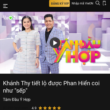
Nhập mã VieON
ĐĂNG KÝ VIP
Khánh Thy tiết lộ được Phan Hiển coi
như "sếp"
Tâm Đầu Ý Hợp
87.991
lượt xem
4.9