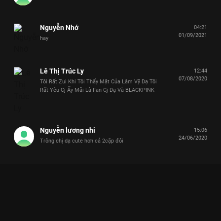
Nguyễn Nhớ
04:21
01/09/2021
hay
Lê Thị Trúc Ly
12:44
07/08/2020
Tôi Rất Zui Khi Tôi Thấy Mặt Của Lâm Vỹ Dạ Tôi
Rất Yêu Cj Ấy Mãi Là Fan Cj Dạ Và BLACKPINK
Nguyễn lương nhi
15:06
24/06/2020
Trông chị dạ cute hơn cả 2cặp đôi
Xem Khánh Thy tiết lộ được Phan Hiển coi như "sếp" Tâm Đầu
Ý Hợp - 40 Tập của Việt Nam có sự tham gia của Lâm Vỹ Dạ,
Lê Dương Bảo Lâm, Jay Quân, Chúng Huyền Thanh, Đức
Thịnh. Thuộc thể loại: TV show