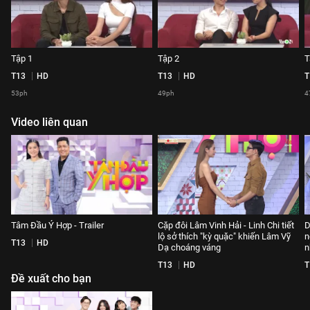
Tập 1
Tập 2
T
T13
HD
T13
HD
T
53ph
49ph
4
Video liên quan
Tâm Đầu Ý Hợp - Trailer
Cặp đôi Lâm Vinh Hải - Linh Chi tiết
D
lộ sở thích "kỳ quặc" khiến Lâm Vỹ
n
T13
HD
Dạ choáng váng
n
T13
HD
T
Đề xuất cho bạn