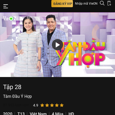
Nhập mã VieON
ĐĂNG KÝ VIP
Tập 28
Tâm Đầu Ý Hợp
87.923
lượt xem
4.9
2020
T13
Việt Nam
4 Mùa
HD