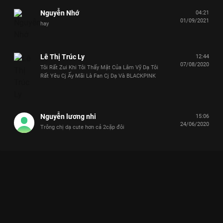
Nguyễn Nhớ
04:21
01/09/2021
hay
Lê Thị Trúc Ly
12:44
07/08/2020
Tôi Rất Zui Khi Tôi Thấy Mặt Của Lâm Vỹ Dạ Tôi
Rất Yêu Cj Ấy Mãi Là Fan Cj Dạ Và BLACKPINK
Nguyễn lương nhi
15:06
24/06/2020
Trông chị dạ cute hơn cả 2cặp đôi
Xem Tập 28 Tâm Đầu Ý Hợp - 40 Tập của Việt Nam có sự tham
gia của . Thuộc thể loại: TV show