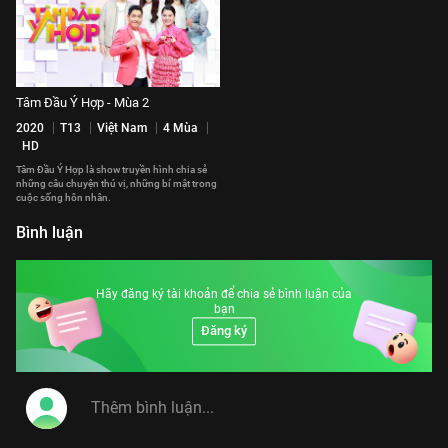
Tâm Đầu Ý Hợp - Mùa 2
2020
T13
Việt Nam
4 Mùa
HD
Tâm Đầu Ý Hợp là show truyền hình chia sẻ
những câu chuyện thú vị, những bí mật trong
cuộc sống hôn nhân.
Bình luận
Hãy đăng ký tài khoản để chia sẻ bình luận của
bạn
Đăng ký