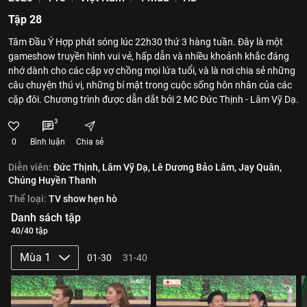
Tập 28
Tâm Đầu Ý Hợp phát sóng lúc 22h30 thứ 3 hàng tuần. Đây là một
gameshow truyền hình vui vẻ, hấp dẫn và nhiều khoảnh khắc đáng
nhớ dành cho các cặp vợ chồng mọi lứa tuổi, và là nơi chia sẻ những
câu chuyện thú vị, những bí mật trong cuộc sống hôn nhân của các
cặp đôi. Chương trình được dẫn dắt bởi 2 MC Đức Thịnh - Lâm Vỹ Dạ.
3
0
Bình luận
Chia sẻ
Diễn viên:
Đức Thịnh,
Lâm Vỹ Dạ,
Lê Dương Bảo Lâm,
Jay Quân,
Chúng Huyền Thanh
Thể loại:
TV show hẹn hò
Danh sách tập
40/40 tập
Mùa 1
01-30
31-40