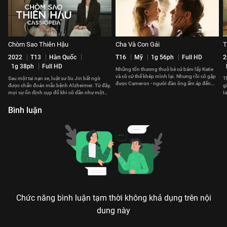
Chòm Sao Thiên Hậu
Cha Và Con Gái
T
2022
T13
Hàn Quốc
T16
Mỹ
1g 56ph
Full HD
2
1g 38ph
Full HD
Những tổn thương thuở bé cứ bám lấy Katie
và cô cứ thế khép mình lại. Nhưng rồi cô gặp
Sau một tai nạn xe, luật sư Su Jin bất ngờ
T
được Cameron - người đàn ông ấm áp đến
được chẩn đoán mắc bệnh Alzheimer. Từ đây,
g
chữa lành tâm hồn cô.
mọi sự ổn định sụp đổ khi cô dần như một
I
đứa trẻ.
c
Bình luận
Chức năng bình luận tạm thời không khả dụng trên nội
dung này