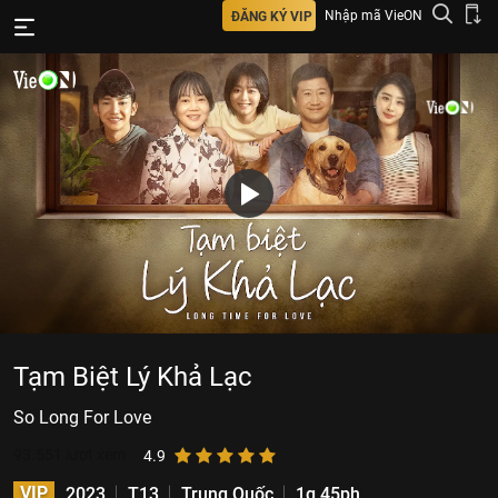
Nhập mã VieON
ĐĂNG KÝ VIP
Tạm Biệt Lý Khả Lạc
So Long For Love
93.551
lượt xem
4.9
VIP
2023
T13
Trung Quốc
1g 45ph