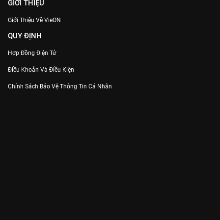
GIỚI THIỆU
Giới Thiệu Về VieON
QUY ĐỊNH
Hợp Đồng Điện Tử
Điều Khoản Và Điều Kiện
Chính Sách Bảo Vệ Thông Tin Cá Nhân
Chính Sách Bảo Vệ Người Tiêu Dùng Dễ Bị Tổn Thương
Thỏa Thuận Sử Dụng Dịch Vụ Mạng Xã Hội
THÔNG TIN
Thông Báo
Trung Tâm Hỗ Trợ
Liên Hệ
Góp Ý