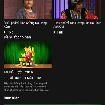
[Tiểu phẩm] Hồn Chồng Da Hàng
[Tiểu phẩm] Tân Lương Sơn Bá Chúc
Xóm
Anh Đài
P
HD
P
HD
Đề xuất cho bạn
Tài Tiếu Tuyệt - Mùa 6
P
Việt Nam
6 Mùa
HD
Tiếp nối những thành công của năm phiên
bản trước, Tài Tiếu Tuyệt mùa 6 trở lại với
những tiết mục mới mẻ mang tính thời sự.
Không chỉ lần những nghệ sĩ ở Việt Nam, Tài
Tiếu Tuyệt mùa 6 còn quy tụ những gương
Bình luận
mặt nổi tiếng ở hải ngoại như: Hoài Linh, Chí
Tài, Việt Hương, Kiều Linh, Kiều Oanh, Thụy