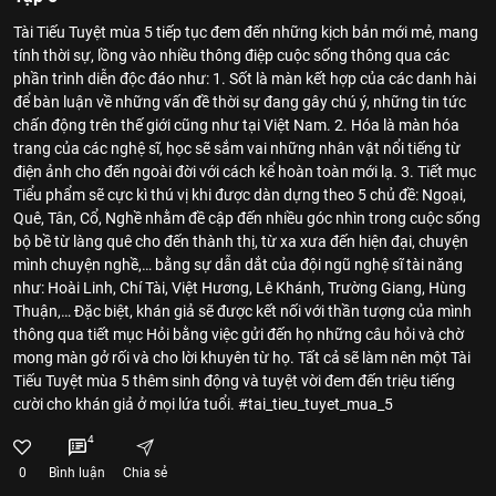
Tài Tiếu Tuyệt mùa 5 tiếp tục đem đến những kịch bản mới mẻ, mang
tính thời sự, lồng vào nhiều thông điệp cuộc sống thông qua các
phần trình diễn độc đáo như: 1. Sốt là màn kết hợp của các danh hài
để bàn luận về những vấn đề thời sự đang gây chú ý, những tin tức
chấn động trên thế giới cũng như tại Việt Nam. 2. Hóa là màn hóa
trang của các nghệ sĩ, học sẽ sắm vai những nhân vật nổi tiếng từ
điện ảnh cho đến ngoài đời với cách kể hoàn toàn mới lạ. 3. Tiết mục
Tiểu phẩm sẽ cực kì thú vị khi được dàn dựng theo 5 chủ đề: Ngoại,
Quê, Tân, Cổ, Nghề nhằm đề cập đến nhiều góc nhìn trong cuộc sống
bộ bề từ làng quê cho đến thành thị, từ xa xưa đến hiện đại, chuyện
mình chuyện nghề,… bằng sự dẫn dắt của đội ngũ nghệ sĩ tài năng
như: Hoài Linh, Chí Tài, Việt Hương, Lê Khánh, Trường Giang, Hùng
Thuận,… Đặc biệt, khán giả sẽ được kết nối với thần tượng của mình
thông qua tiết mục Hỏi bằng việc gửi đến họ những câu hỏi và chờ
mong màn gở rối và cho lời khuyên từ họ. Tất cả sẽ làm nên một Tài
Tiếu Tuyệt mùa 5 thêm sinh động và tuyệt vời đem đến triệu tiếng
cười cho khán giả ở mọi lứa tuổi. #tai_tieu_tuyet_mua_5
4
0
Bình luận
Chia sẻ