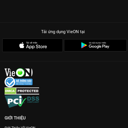
Tải ứng dụng VieON
tại
GIỚI THIỆU