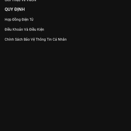
Giới Thiệu Về VieON
QUY ĐỊNH
Hợp Đồng Điện Tử
Điều Khoản Và Điều Kiện
Chính Sách Bảo Vệ Thông Tin Cá Nhân
Chính Sách Bảo Vệ Người Tiêu Dùng Dễ Bị Tổn Thương
Thỏa Thuận Sử Dụng Dịch Vụ Mạng Xã Hội
THÔNG TIN
Thông Báo
Trung Tâm Hỗ Trợ
Liên Hệ
Góp Ý
Công ty Cổ phần VieON - Địa chỉ: Tầng 5, 222 Pasteur, Phường Xuân Hòa,