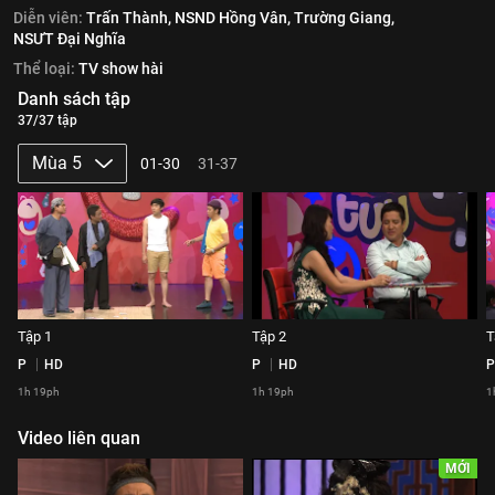
Diễn viên:
Trấn Thành,
NSND Hồng Vân,
Trường Giang,
NSƯT Đại Nghĩa
Thể loại:
TV show hài
Danh sách tập
37/37 tập
Mùa 5
01-30
31-37
Tập 1
Tập 2
T
P
HD
P
HD
P
1h 19ph
1h 19ph
1
Video liên quan
MỚI