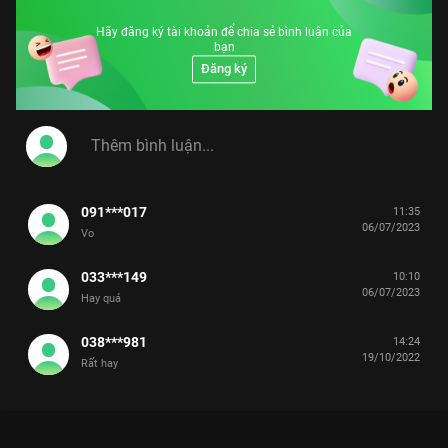
Mười, Thúy Nga, Nhật Cường, Tấn Beo,… Các
tác phẩm tiếp tục được cầm trịch bởi bàn tay
Hãy đăng ký tài khoản để chia sẻ bình luận của
của nhiều đạo diễn sân khấu như Công Ninh,
bạn
Việt Anh, Đức Thịnh, Hữu Nghĩa… Từ thành
công của những phiên bản trước, Tài Tiếu
Đăng ký
Tuyệt mùa 6 tiếp tục khai thác cuộc sống
bằng những góc nhìn mới mẻ, thú vị hơn. Tài
Tiếu Tuyệt mùa 6 trở lại hứa hẹn sẽ là bữa tiệc
tinh thần hoàn hảo đem đến những phút giây
thư giản cho khán gải mọi lứa tuổi.
#tai_tieu_tuyet_mua_6
091***017
11:35
06/07/2023
Vo
033***149
10:10
06/07/2023
Hay quá
038***981
14:24
19/10/2022
Rất hay
Xem Tập 5 Tài Tiếu Tuyệt - Mùa 5 - 37 Tập của Việt Nam có sự
tham gia của . Thuộc thể loại: TV show