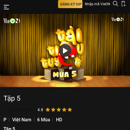
Nhập mã VieON
ĐĂNG KÝ VIP
Tập 5
88.851
lượt xem
4.8
P
Việt Nam
6 Mùa
HD
Tập 5