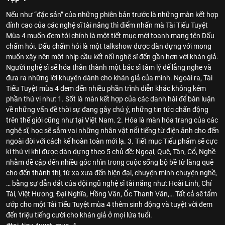
Nếu như “đặc sản” của những phiên bản trước là những màn kết hợp
đỉnh cao của các nghệ sĩ tài năng thì điểm nhấn mà Tài Tiếu Tuyệt
Mùa 4 muốn đem tới chính là một tiết mục mới toanh mang tên Dấu
chấm hỏi. Dấu chấm hỏi là một talkshow được dàn dựng với mong
muốn xây nên một nhịp cầu kết nối nghệ sĩ đến gần hơn với khán giả.
Người nghệ sĩ sẽ hóa thân thành một bác sĩ tâm lý để lắng nghe và
đưa ra những lời khuyên dành cho khán giả của mình. Ngoài ra, Tài
Tiếu Tuyệt mùa 4 đem đến nhiều phần trình diễn khác không kém
phần thú vị như: 1. Sốt là màn kết hợp của các danh hài để bàn luận
về những vấn đề thời sự đang gây chú ý, những tin tức chấn động
trên thế giới cũng như tại Việt Nam. 2. Hóa là màn hóa trang của các
nghệ sĩ, học sẽ sắm vai những nhân vật nổi tiếng từ điện ảnh cho đến
ngoài đời với cách kể hoàn toàn mới lạ. 3. Tiết mục Tiểu phẩm sẽ cực
kì thú vị khi được dàn dựng theo 5 chủ đề: Ngoại, Quê, Tân, Cổ, Nghề
nhằm đề cập đến nhiều góc nhìn trong cuộc sống bộ bề từ làng quê
cho đến thành thị, từ xa xưa đến hiện đại, chuyện mình chuyện nghề,
… bằng sự dẫn dắt của đội ngũ nghệ sĩ tài năng như: Hoài Linh, Chí
Tài, Việt Hương, Đại Nghĩa, Hồng Vân, Ốc Thanh Vân,… Tất cả sẽ tẩm
ướp cho một Tài Tiếu Tuyệt mùa 4 thêm sinh động và tuyệt vời đem
đến triệu tiếng cười cho khán giả ở mọi lứa tuổi.