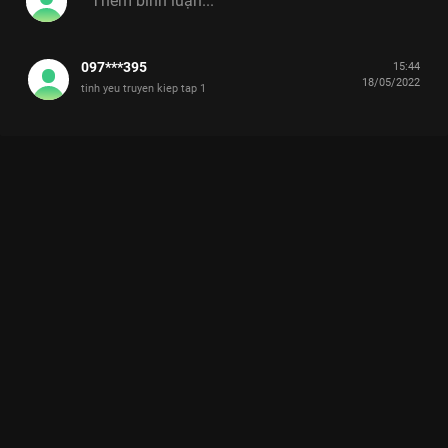
097***395
15:44
18/05/2022
tinh yeu truyen kiep tap 1
Xem Tập 4 Tài Tiếu Tuyệt - Mùa 4 - 13 Tập của Việt Nam có sự
tham gia của . Thuộc thể loại: TV show