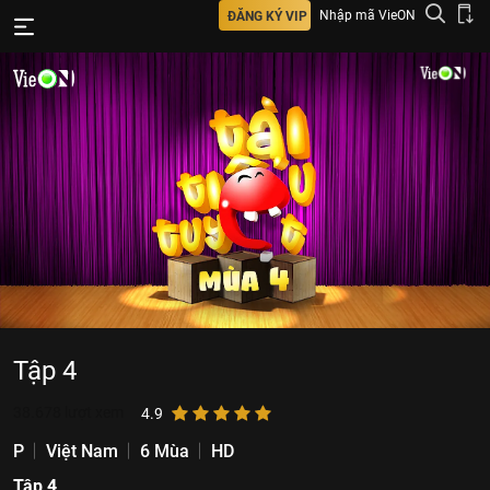
Nhập mã VieON
ĐĂNG KÝ VIP
Tập 4
38.678
lượt xem
4.9
P
Việt Nam
6 Mùa
HD
Tập 4