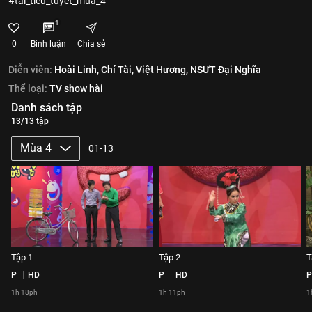
#tai_tieu_tuyet_mua_4
1
0
Bình luận
Chia sẻ
Diễn viên:
Hoài Linh,
Chí Tài,
Việt Hương,
NSƯT Đại Nghĩa
Thể loại:
TV show hài
Danh sách tập
13/13 tập
Mùa 4
01-13
Tập 1
Tập 2
T
P
HD
P
HD
P
1h 18ph
1h 11ph
1