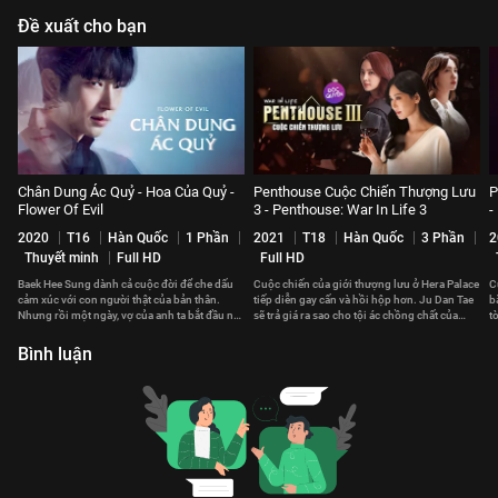
Đề xuất cho bạn
Chân Dung Ác Quỷ - Hoa Của Quỷ -
Penthouse Cuộc Chiến Thượng Lưu
P
Flower Of Evil
3 - Penthouse: War In Life 3
-
2020
T16
Hàn Quốc
1 Phần
2021
T18
Hàn Quốc
3 Phần
2
Thuyết minh
Full HD
Full HD
Baek Hee Sung dành cả cuộc đời để che dấu
Cuộc chiến của giới thượng lưu ở Hera Palace
C
cảm xúc với con người thật của bản thân.
tiếp diễn gay cấn và hồi hộp hơn. Ju Dan Tae
b
Nhưng rồi một ngày, vợ của anh ta bắt đầu nảy
sẽ trả giá ra sao cho tội ác chồng chất của
t
sinh nghi ngờ.
mình?
d
Bình luận