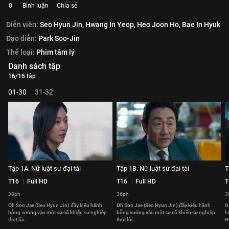
0
Bình luận
Chia sẻ
Diễn viên:
Seo Hyun Jin,
Hwang In Yeop,
Heo Joon Ho,
Bae In Hyuk
Đạo diễn:
Park Soo-Jin
Thể loại:
Phim tâm lý
Danh sách tập
16/16 tập
01-30
31-32
Tập 1A. Nữ luật sư đại tài
Tập 1B. Nữ luật sư đại tài
T
T16
Full HD
T16
Full HD
T
38ph
36ph
3
Oh Soo Jae (Seo Hyun Jin) đầy kiêu hãnh
Oh Soo Jae (Seo Hyun Jin) đầy kiêu hãnh
G
bỗng vướng vào một sự cố khiến sự nghiệp
bỗng vướng vào một sự cố khiến sự nghiệp
h
thụt lùi.
thụt lùi.
H