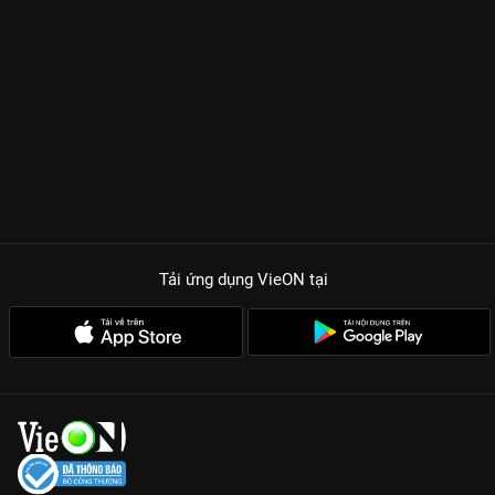
cách đạt được mục đích. Trong khi đó, Gong Chan (Hwang In
Yeop) lại mang đến một tình yêu
chiếm hữu
dịu dàng, sẵn sàng
dùng cả tính mạng để bảo vệ người phụ nữ mình yêu trước
những âm mưu tàn khốc của lão đại TK Law Firm. Ánh mắt
thâm tình của Hwang In Yeop và thần thái sang chảnh của Seo
Hyun Jin tạo nên một vibe chị em cực kỳ cuốn hút, khiến khán
giả không thể ngừng cày phim đêm này qua đêm khác trên
VieON.
NHỮNG LÝ DO KHIẾN WHY HER? TRỞ THÀNH PHIM BỘ HÀN
QUỐC GÂY NGHIỆN
Diễn xuất đỉnh cấp:
Seo Hyun Jin thể hiện xuất thần một Oh
Tải ứng dụng VieON
tại
Soo Jae vừa đáng sợ vừa đáng thương.
Cốt truyện kịch tính:
Những cú Twist liên quan đến quá khứ
của nam nữ chính được giải mã kịch tính qua 16 tập phim.
Màn đấu trí căng não:
Cuộc chiến giữa Soo Jae và Heo Joon
Ho (lão cáo già tham vọng) khiến người xem phải nín thở.
Thông điệp nữ quyền mạnh mẽ:
Phim khẳng định vị thế của
phụ nữ trong môi trường luật pháp đầy rẫy bất công.
Đừng bỏ lỡ hành trình vươn lên từ bùn lầy của Oh Soo Jae.