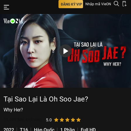
Nhập mã VieON
ĐĂNG KÝ VIP
Tại Sao Lại Là Oh Soo Jae?
Why Her?
11.093.586
lượt xem
5.0
2022
T16
Hàn Quốc
1 Phần
Full HD