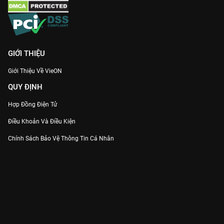
Xem trọn bộ
Tại Sao Lại Là Oh Soo Jae?
bản Thuyết minh trên
VieON
!
GIỚI THIỆU
Giới Thiệu Về VieON
QUY ĐỊNH
Hợp Đồng Điện Tử
Điều Khoản Và Điều Kiện
Chính Sách Bảo Vệ Thông Tin Cá Nhân
Chính Sách Bảo Vệ Người Tiêu Dùng Dễ Bị Tổn Thương
Thỏa Thuận Sử Dụng Dịch Vụ Mạng Xã Hội
THÔNG TIN
Thông Báo
Trung Tâm Hỗ Trợ