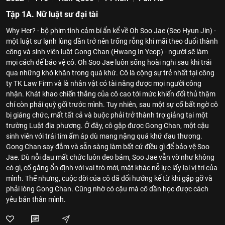
Tập 1A. Nữ luật sư đại tài
Why Her? - bộ phim tình cảm bí ẩn kể về Oh Soo Jae (Seo Hyun Jin) -
một luật sư lạnh lùng dần trở nên trống rỗng khi mãi theo đuổi thành
công và sinh viên luật Gong Chan (Hwang In Yeop) - người sẽ làm
mọi cách để bảo vệ cô. Oh Soo Jae luôn sống hoài nghi sau khi trải
qua những khó khăn trong quá khứ. Cô là cộng sự trẻ nhất tại công
ty TK Law Firm và là nhân vật có tài năng được mọi người công
nhận. Khát khao chiến thắng của cô cao tới mức khiến đối thủ thậm
chí còn phải quỳ gối trước mình. Tuy nhiên, sau một sự cố bất ngờ cô
bị giáng chức, mất tất cả và buộc phải trở thành trợ giảng tại một
trường Luật địa phương. Ở đây, cô gặp được Gong Chan, một cậu
sinh viên với trái tim ấm áp dù mang nặng quá khứ đau thương.
Gong Chan say đắm và sẵn sàng làm bất cứ điều gì để bảo vệ Soo
Jae. Dù nỗi đau mất chức luôn đeo bám, Soo Jae vẫn vờ như không
có gì, cố gắng ổn định với vai trò mới, mặt khác nỗ lực lấy lại vị trí của
mình. Thế nhưng, cuộc đời của cô đã đổi hướng kể từ khi gặp gỡ và
phải lòng Gong Chan. Cũng nhờ có cậu mà cô dần học được cách
yêu bản thân mình.