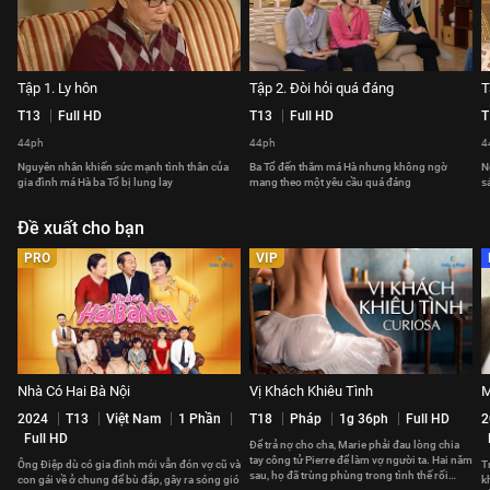
Tập 1. Ly hôn
Tập 2. Đòi hỏi quá đáng
T
T13
Full HD
T13
Full HD
T
44ph
44ph
4
Nguyên nhân khiến sức mạnh tình thân của
Ba Tổ đến thăm má Hà nhưng không ngờ
N
gia đình má Hà ba Tổ bị lung lay
mang theo một yêu cầu quá đáng
s
Đề xuất cho bạn
PRO
VIP
Nhà Có Hai Bà Nội
Vị Khách Khiêu Tình
M
2024
T13
Việt Nam
1 Phần
T18
Pháp
1g 36ph
Full HD
2
Full HD
Để trả nợ cho cha, Marie phải đau lòng chia
tay công tử Pierre để làm vợ người ta. Hai năm
Ông Điệp dù có gia đình mới vẫn đón vợ cũ và
T
sau, họ đã trùng phùng trong tình thế rối
con gái về ở chung để bù đắp, gây ra sóng gió
k