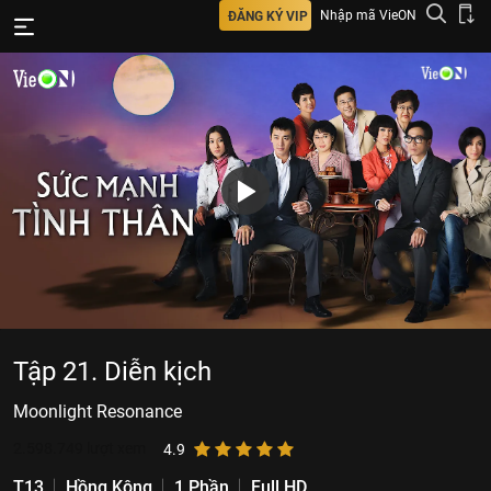
Nhập mã VieON
ĐĂNG KÝ VIP
Tập 21. Diễn kịch
Moonlight Resonance
2.598.749
lượt xem
4.9
T13
Hồng Kông
1 Phần
Full HD