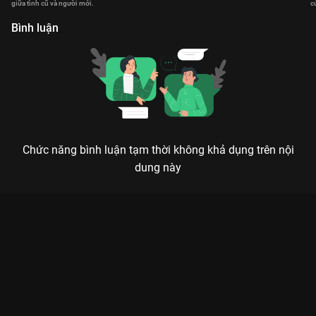
rắm.
giữa tình cũ và người mới.
c
c
Bình luận
Chức năng bình luận tạm thời không khả dụng trên nội
dung này
Xem Tập 21. Diễn kịch Sức Mạnh Tình Thân - 40 Tập của Hồng
Kông có sự tham gia của . Thuộc thể loại: Phim bộ