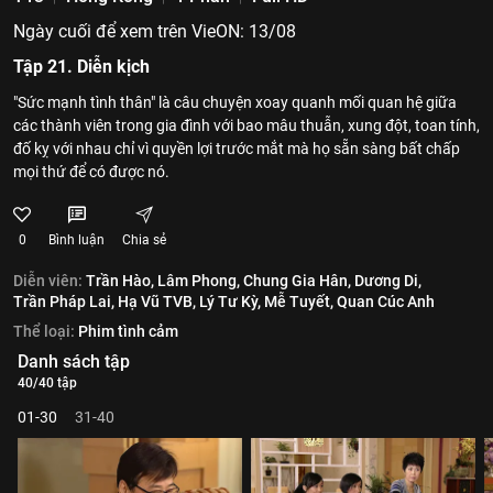
Ngày cuối để xem trên VieON: 13/08
Tập 21. Diễn kịch
"Sức mạnh tình thân" là câu chuyện xoay quanh mối quan hệ giữa
các thành viên trong gia đình với bao mâu thuẫn, xung đột, toan tính,
đố kỵ với nhau chỉ vì quyền lợi trước mắt mà họ sẵn sàng bất chấp
mọi thứ để có được nó.
0
Bình luận
Chia sẻ
Diễn viên:
Trần Hào,
Lâm Phong,
Chung Gia Hân,
Dương Di,
Trần Pháp Lai,
Hạ Vũ TVB,
Lý Tư Kỳ,
Mễ Tuyết,
Quan Cúc Anh
Thể loại:
Phim tình cảm
Danh sách tập
40/40 tập
01-30
31-40