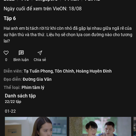
Ngày cuối để xem trên VieON: 18/08
Tập 6
Hai anh em bị tách rời từ khi còn nhỏ đã gặp lại nhau giữa ngã rẽ của
sự hận thù và tha thứ. Liệu họ sẽ chọn lựa con đường nào cho tương
lai?
0
Bình luận
Chia sẻ
Diễn viên:
Tạ Tuấn Phong,
Tôn Chính,
Hoàng Huyên Đình
Đạo diễn:
Đường Gia Văn
Thể loại:
Phim tâm lý
Danh sách tập
22/22 tập
01-22