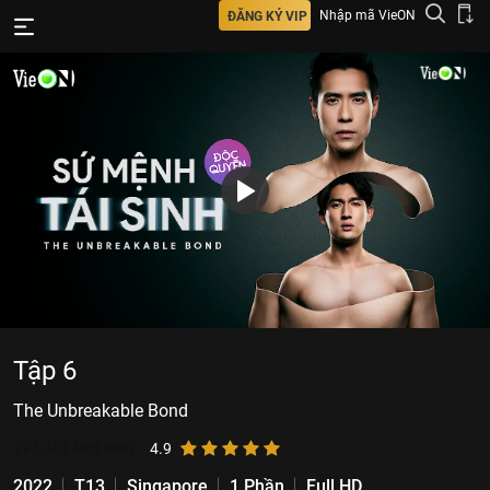
Nhập mã VieON
ĐĂNG KÝ VIP
Tập 6
The Unbreakable Bond
297.451
lượt xem
4.9
2022
T13
Singapore
1 Phần
Full HD