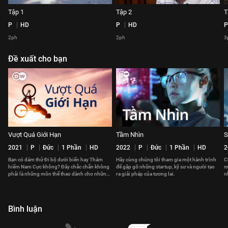
Tập 1
Tập 2
T
P
HD
P
HD
P
2ph
2ph
3
Đề xuất cho bạn
Vượt Quá Giới Hạn
Tầm Nhìn
S
2021
P
Đức
1 Phần
HD
2022
P
Đức
1 Phần
HD
2
Bạn có dám thử Đi bộ dưới biển hay Thám
Hãy cùng chúng tôi tham gia một hành trình
C
hiểm Nam Cực không? Đây chắc chắn không
để gặp gỡ những startup, kỹ sư và người tạo
m
phải là những môn thể thao dành cho những
ra giải pháp của tương lai.
n
người yếu tim.
k
Bình luận