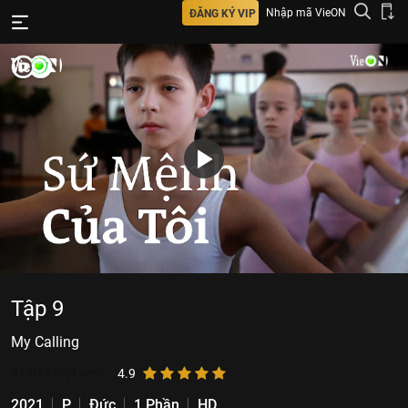
Nhập mã VieON
ĐĂNG KÝ VIP
Tập 9
My Calling
41.577
lượt xem
4.9
2021
P
Đức
1 Phần
HD