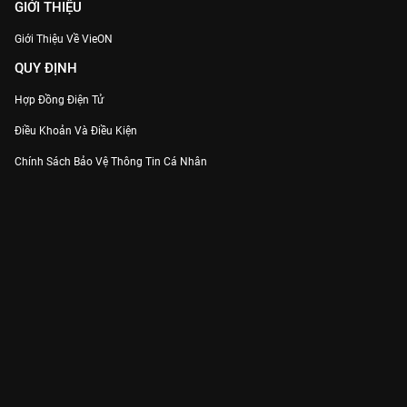
GIỚI THIỆU
Giới Thiệu Về VieON
QUY ĐỊNH
Hợp Đồng Điện Tử
Điều Khoản Và Điều Kiện
Chính Sách Bảo Vệ Thông Tin Cá Nhân
Chính Sách Bảo Vệ Người Tiêu Dùng Dễ Bị Tổn Thương
Thỏa Thuận Sử Dụng Dịch Vụ Mạng Xã Hội
THÔNG TIN
Thông Báo
Trung Tâm Hỗ Trợ
Liên Hệ
Góp Ý