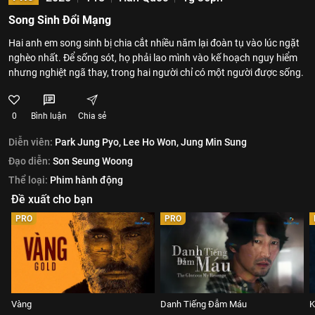
Song Sinh Đổi Mạng
Hai anh em song sinh bị chia cắt nhiều năm lại đoàn tụ vào lúc ngặt
nghèo nhất. Để sống sót, họ phải lao mình vào kế hoạch nguy hiểm
nhưng nghiệt ngã thay, trong hai người chỉ có một người được sống.
0
Bình luận
Chia sẻ
Diễn viên:
Park Jung Pyo,
Lee Ho Won,
Jung Min Sung
Đạo diễn:
Son Seung Woong
Thể loại:
Phim hành động
Đề xuất cho bạn
PRO
PRO
Vàng
Danh Tiếng Đẫm Máu
K