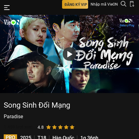
Nhập mã VieON
ĐĂNG KÝ VIP
Song Sinh Đổi Mạng
Paradise
1.459
lượt xem
4.8
PRO
2025
T18
Hàn Quốc
1g 36ph