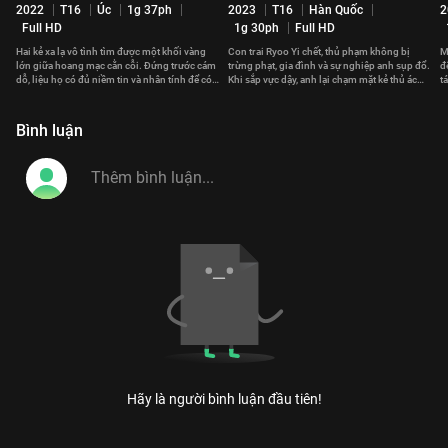
2022
T16
Úc
1g 37ph
2023
T16
Hàn Quốc
2
Full HD
1g 30ph
Full HD
Hai kẻ xa lạ vô tình tìm được một khối vàng
Con trai Ryoo Yi chết, thủ phạm không bị
M
lớn giữa hoang mạc cằn cỗi. Đứng trước cám
trừng phạt, gia đình và sự nghiệp anh sụp đổ.
đ
dỗ, liệu họ có đủ niềm tin và nhân tính để có
Khi sắp vực dậy, anh lại chạm mặt kẻ thủ ác
t
phúc cùng hưởng?
mà mình căm thù.
q
Bình luận
Hãy là người bình luận đầu tiên!