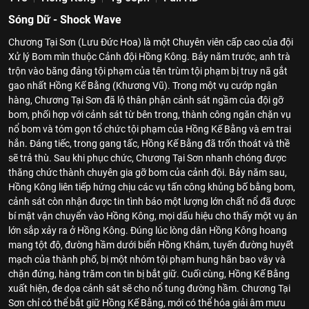
Sóng Dữ - Shock Wave
Chương Tại Sơn (Lưu Đức Hoa) là một Chuyên viên cấp cao của đội
Xử lý Bom mìn thuộc Cảnh đội Hồng Kông. Bảy năm trước, anh trà
trộn vào băng đảng tội phạm của tên trùm tội phạm bị truy nã gắt
gao nhất Hồng Kế Bằng (Khương Vũ). Trong một vụ cướp ngân
hàng, Chương Tại Sơn đã lộ thân phận cảnh sát ngầm của đội gỡ
bom, phối hợp với cảnh sát từ bên trong, thành công ngăn chặn vụ
nổ bom và tóm gọn tổ chức tội phạm của Hồng Kế Bằng và em trai
hắn. Đáng tiếc, trong gang tấc, Hồng Kế Bằng đã trốn thoát và thề
sẽ trả thù. Sau khi phục chức, Chương Tại Sơn nhanh chóng được
thăng chức thành chuyên gia gỡ bom của cảnh đội. Bảy năm sau,
Hồng Kông liên tiếp hứng chịu các vụ tấn công khủng bố bằng bom,
cảnh sát còn nhận được tin tình báo một lượng lớn chất nổ đã được
bí mật vận chuyển vào Hồng Kông, mọi dấu hiệu cho thấy một vụ án
lớn sắp xảy ra ở Hồng Kông. Đúng lúc lòng dân Hồng Kông hoang
mang tột độ, đường hầm dưới biển Hồng Khám, tuyến đường huyết
mạch của thành phố, bị một nhóm tội phạm hung hãn bao vây và
chặn đứng, hàng trăm con tin bị bắt giữ. Cuối cùng, Hồng Kế Bằng
xuất hiện, đe dọa cảnh sát sẽ cho nổ tung đường hầm. Chương Tại
Sơn chỉ có thể bắt giữ Hồng Kế Bằng, mới có thể hóa giải âm mưu