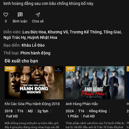
kinh hoàng đằng sau cơn bão chống khủng bố này.
0
Bình luận
Chia sẻ
Diễn viên:
Lưu Đức Hoa,
Khương Võ,
Trương Kế Thông,
Tống Giai,
Ngô Trác Hy,
Huỳnh Nhật Hoa
Đạo diễn:
Khâu Lễ Đào
Thể loại:
Phim hành động
Đề xuất cho bạn
PRO
VIP
Khi Các Góa Phụ Hành Động 2018
Anh Hùng Phản Hắc
H
2018
T16
Mỹ
2g 9ph
2024
T16
Hồng Kông
2
Full HD
1 Phần
Full HD
Mất chồng trong một phi vụ trộm tiền, giờ
Thân phận cảnh sát chìm của Từ Quốc Hiền bị
P
đây 4 góa phụ đang cùng nhau hợp sức để
bại lộ. Kẻ đối đầu anh là Trần Tổ Diệu đã phái
h