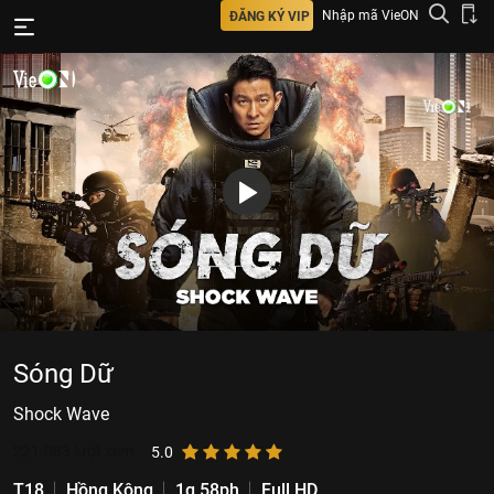
Nhập mã VieON
ĐĂNG KÝ VIP
Sóng Dữ
Shock Wave
221.083
lượt xem
5.0
T18
Hồng Kông
1g 58ph
Full HD