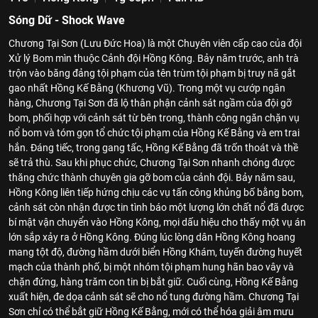
Sóng Dữ - Shock Wave
Chương Tại Sơn (Lưu Đức Hoa) là một Chuyên viên cấp cao của đội
Xử lý Bom mìn thuộc Cảnh đội Hồng Kông. Bảy năm trước, anh trà
trộn vào băng đảng tội phạm của tên trùm tội phạm bị truy nã gắt
gao nhất Hồng Kế Bằng (Khương Vũ). Trong một vụ cướp ngân
hàng, Chương Tại Sơn đã lộ thân phận cảnh sát ngầm của đội gỡ
bom, phối hợp với cảnh sát từ bên trong, thành công ngăn chặn vụ
nổ bom và tóm gọn tổ chức tội phạm của Hồng Kế Bằng và em trai
hắn. Đáng tiếc, trong gang tấc, Hồng Kế Bằng đã trốn thoát và thề
sẽ trả thù. Sau khi phục chức, Chương Tại Sơn nhanh chóng được
thăng chức thành chuyên gia gỡ bom của cảnh đội. Bảy năm sau,
Hồng Kông liên tiếp hứng chịu các vụ tấn công khủng bố bằng bom,
cảnh sát còn nhận được tin tình báo một lượng lớn chất nổ đã được
bí mật vận chuyển vào Hồng Kông, mọi dấu hiệu cho thấy một vụ án
lớn sắp xảy ra ở Hồng Kông. Đúng lúc lòng dân Hồng Kông hoang
mang tột độ, đường hầm dưới biển Hồng Khám, tuyến đường huyết
mạch của thành phố, bị một nhóm tội phạm hung hãn bao vây và
chặn đứng, hàng trăm con tin bị bắt giữ. Cuối cùng, Hồng Kế Bằng
xuất hiện, đe dọa cảnh sát sẽ cho nổ tung đường hầm. Chương Tại
Sơn chỉ có thể bắt giữ Hồng Kế Bằng, mới có thể hóa giải âm mưu