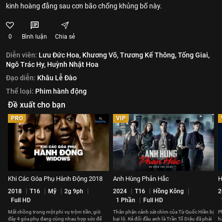
kinh hoàng đằng sau cơn bão chống khủng bố này.
0
Bình luận
Chia sẻ
Diễn viên:
Lưu Đức Hoa,
Khương Võ,
Trương Kế Thông,
Tống Giai,
Ngô Trác Hy,
Huỳnh Nhật Hoa
Đạo diễn:
Khâu Lễ Đào
Thể loại:
Phim hành động
Đề xuất cho bạn
PRO
VIP
Khi Các Góa Phụ Hành Động 2018
Anh Hùng Phản Hắc
H
2018
T16
Mỹ
2g 9ph
2024
T16
Hồng Kông
2
Full HD
1 Phần
Full HD
Mất chồng trong một phi vụ trộm tiền, giờ
Thân phận cảnh sát chìm của Từ Quốc Hiền bị
P
đây 4 góa phụ đang cùng nhau hợp sức để
bại lộ. Kẻ đối đầu anh là Trần Tổ Diệu đã phái
h