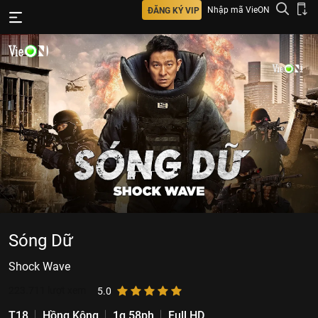
Nhập mã VieON
ĐĂNG KÝ VIP
Sóng Dữ
Shock Wave
223.711
lượt xem
5.0
T18
Hồng Kông
1g 58ph
Full HD