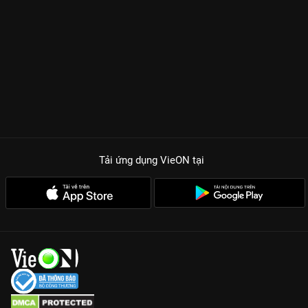
được sống trong những giây phút thăng hoa, cùng lắng đọng
với những chia sẻ chân thành từ các thần tượng yêu thích.
Đại tiệc Visual:
Sân khấu được đầu tư hoành tráng với công
nghệ ánh sáng đỉnh cao, tôn vinh nhan sắc của dàn sao cực
phẩm.
Nội dung ý nghĩa:
Chương trình là cầu nối cảm xúc giữa nghệ
sĩ và khán giả sau một năm đầy biến động.
Chất lượng đỉnh cao:
Trải nghiệm âm thanh sống động như
đang ngồi trực tiếp tại khán phòng khi xem trên VieON.
Đừng bỏ lỡ
Sóng 22
bản quyền Full HD trên
VieON
để cùng gia
Tải ứng dụng VieON
tại
đình tận hưởng những khoảnh khắc giải trí đẳng cấp nhất dịp
cuối năm.