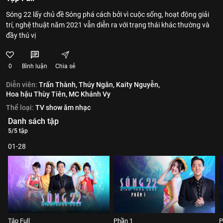
Sóng 22 lấy chủ đề Sóng phá cách bởi vì cuộc sống, hoạt động giải
trí, nghệ thuật năm 2021 vẫn diễn ra với trạng thái khác thường và
đầy thú vị
0
Bình luận
Chia sẻ
Diễn viên:
Trấn Thành,
Thúy Ngân,
Kaity Nguyễn,
Hoa hậu Thùy Tiên,
MC Khánh Vy
Thể loại:
TV show âm nhạc
Danh sách tập
5/5 tập
01-28
Tập Full
Phần 1
P