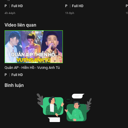
P
Full HD
P
Full HD
P
4h 44ph
1h 8ph
1
Video liên quan
Quân AP - Hiền Hồ - Vương Anh Tú
P
Full HD
Bình luận