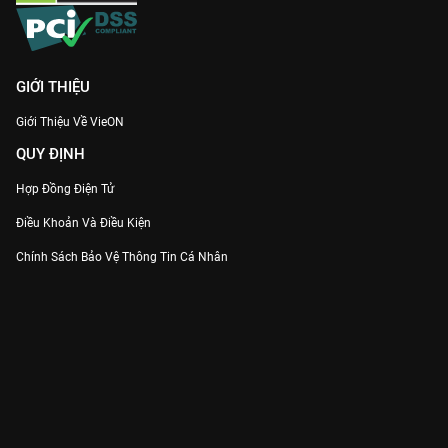
GIỚI THIỆU
Giới Thiệu Về VieON
QUY ĐỊNH
Hợp Đồng Điện Tử
Điều Khoản Và Điều Kiện
Chính Sách Bảo Vệ Thông Tin Cá Nhân
Chính Sách Bảo Vệ Người Tiêu Dùng Dễ Bị Tổn Thương
Thỏa Thuận Sử Dụng Dịch Vụ Mạng Xã Hội
THÔNG TIN
Thông Báo
Trung Tâm Hỗ Trợ