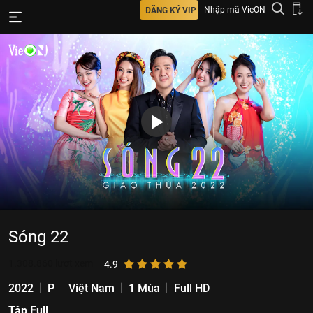
Nhập mã VieON
ĐĂNG KÝ VIP
Sóng 22
1.308.860
lượt xem
4.9
2022
P
Việt Nam
1 Mùa
Full HD
Tập Full