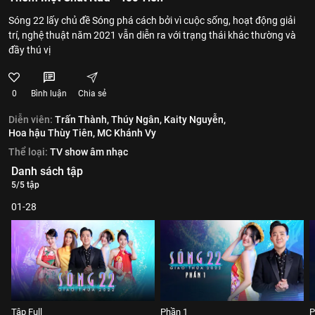
Sóng 22 lấy chủ đề Sóng phá cách bởi vì cuộc sống, hoạt động giải
trí, nghệ thuật năm 2021 vẫn diễn ra với trạng thái khác thường và
đầy thú vị
0
Bình luận
Chia sẻ
Diễn viên:
Trấn Thành,
Thúy Ngân,
Kaity Nguyễn,
Hoa hậu Thùy Tiên,
MC Khánh Vy
Thể loại:
TV show âm nhạc
Danh sách tập
5/5 tập
01-28
Tập Full
Phần 1
P