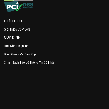
GIỚI THIỆU
Giới Thiệu Về VieON
QUY ĐỊNH
Hợp Đồng Điện Tử
Điều Khoản Và Điều Kiện
Chính Sách Bảo Vệ Thông Tin Cá Nhân
Chính Sách Bảo Vệ Người Tiêu Dùng Dễ Bị Tổn Thương
Thỏa Thuận Sử Dụng Dịch Vụ Mạng Xã Hội
THÔNG TIN
Thông Báo
Trung Tâm Hỗ Trợ