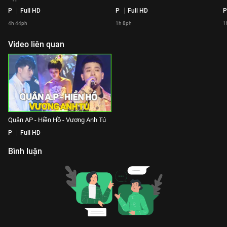
P
Full HD
P
Full HD
P
4h 44ph
1h 8ph
1
Video liên quan
Quân AP - Hiền Hồ - Vương Anh Tú
P
Full HD
Bình luận