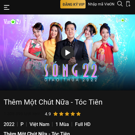
Nhập mã VieON
ĐĂNG KÝ VIP
Thêm Một Chút Nữa - Tóc Tiên
1.308.896
lượt xem
4.9
2022
P
Việt Nam
1 Mùa
Full HD
Thêm Một Chút Nữa - Tóc Tiên