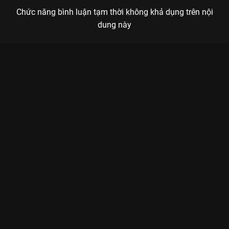
Chức năng bình luận tạm thời không khả dụng trên nội
dung này
Xem Thêm Một Chút Nữa - Tóc Tiên Sóng 22 - 5 Tập của Việt
Nam có sự tham gia của . Thuộc thể loại: TV show