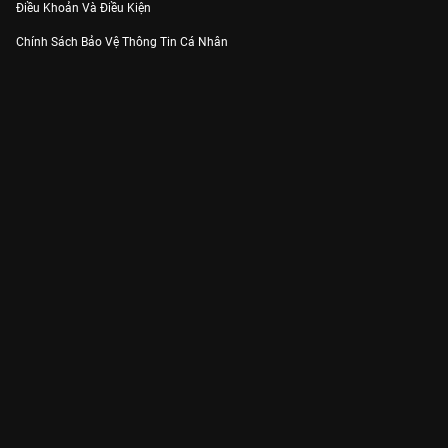
Điều Khoản Và Điều Kiện
Chính Sách Bảo Vệ Thông Tin Cá Nhân
Chính Sách Bảo Vệ Người Tiêu Dùng Dễ Bị Tổn Thương
Thỏa Thuận Sử Dụng Dịch Vụ Mạng Xã Hội
THÔNG TIN
Thông Báo
Trung Tâm Hỗ Trợ
Liên Hệ
Góp Ý
Công ty Cổ phần VieON - Địa chỉ: Tầng 5, 222 Pasteur, Phường Xuân Hòa,
Thành phố Hồ Chí Minh
Email:
support@vieon.vn
| Hotline:
1800.599.920
(miễn phí)
Giấy phép Cung cấp Dịch vụ Phát thanh, Truyền hình trả tiền số 247/GP-
BTTTT cấp ngày 21/07/2023