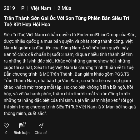
2019
P
Việt Nam
2 Mùa
Trấn Thành Sởn Gai Óc Với Sơn Tùng Phiên Bản Siêu Trí
Tuệ Kết Hợp Hội Họa
Siêu Trí Tuệ Việt Nam có bản quyền từ EndermolShineGroup của Đức,
được nhiều quốc gia mua bản quyền và phát sóng thành công. Việt
Nam là quốc gia đầu tiên của Đông Nam Á sở hữu bản quyền này.
Ban tổ chức đã chuẩn bị suốt 3 năm, đi qua nhiều tỉnh thành để tìm
ra những thí sinh đặc biệt. Khác với những game show hài, những
cuộc thi ca hát, Siêu trí tuệ Việt Nam là chương trình thuần về trí tuệ.
Dẫn chương trình là MC Trấn Thành. Ban giám khảo gồm PGS.TS
Trần Thành Nam, nhà báo Lại Văn Sâm, ca sĩ Tóc tiên và một giám
khảo khách mời trong mỗi tập. Họ cho biết không ít lần bất ngờ, hồi
hộp, và vỡ òa hạnh phúc, thậm chí rơi nước mắt vì xúc động trước
những tài năng đặc biệt của thí sinh. Lại Văn Sâm nhận xét: "Tôi gọi
thí sinh trong chương trình Siêu Trí Tuệ Việt Nam là X-Man bởi họ quá
thông minh, xuất sắc".
39
0
Bình luận
Chia sẻ