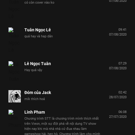
07/08/2020
có còn cover nào ko
Tuân Ngọc Lê
09:41
07/08/2020
quá hay và hap dân
Lê Ngọc Tuân
07:29
07/08/2020
Hay quá vậy
Đóm của Jack
02:42
28/07/2020
mik thích hoá
Linh Pham
06:08
27/07/2020
Chương trình STT là chương trình mình thích nhất
trên Vieon, một sự đột phá về nội dung TV show
hiện nay khi mà nhà nhà cứ đua nhau làm
gameshow hài, hẹn hò. Chương trình làm cho mình