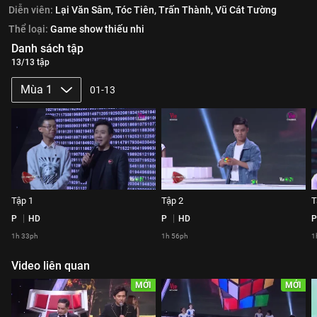
Diễn viên:
Lại Văn Sâm,
Tóc Tiên,
Trấn Thành,
Vũ Cát Tường
Thể loại:
Game show thiếu nhi
Danh sách tập
13/13 tập
Mùa 1
01-13
Tập 1
Tập 2
T
P
HD
P
HD
P
1h 33ph
1h 56ph
1
Video liên quan
MỚI
MỚI