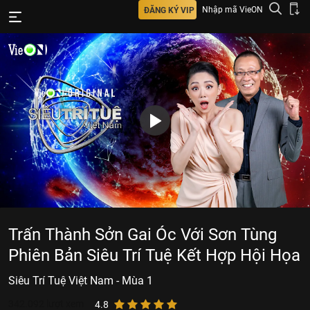
Nhập mã VieON
ĐĂNG KÝ VIP
Trấn Thành Sởn Gai Óc Với Sơn Tùng
Phiên Bản Siêu Trí Tuệ Kết Hợp Hội Họa
Siêu Trí Tuệ Việt Nam - Mùa 1
342.092
lượt xem
4.8