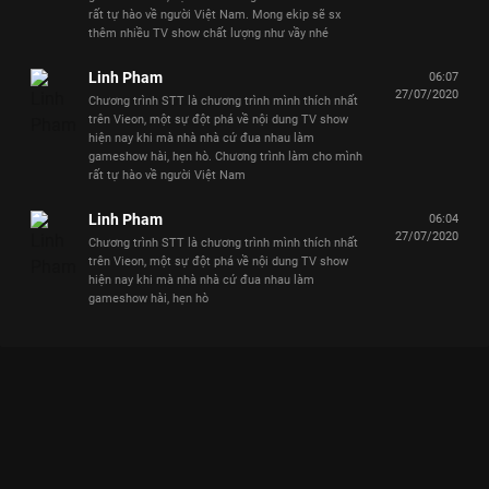
rất tự hào về người Việt Nam. Mong ekip sẽ sx
thêm nhiều TV show chất lượng như vầy nhé
Linh Pham
06:07
27/07/2020
Chương trình STT là chương trình mình thích nhất
trên Vieon, một sự đột phá về nội dung TV show
hiện nay khi mà nhà nhà cứ đua nhau làm
gameshow hài, hẹn hò. Chương trình làm cho mình
rất tự hào về người Việt Nam
Linh Pham
06:04
27/07/2020
Chương trình STT là chương trình mình thích nhất
trên Vieon, một sự đột phá về nội dung TV show
hiện nay khi mà nhà nhà cứ đua nhau làm
gameshow hài, hẹn hò
Xem Trấn Thành Sởn Gai Óc Với Sơn Tùng Phiên Bản Siêu Trí
Tuệ Kết Hợp Hội Họa Siêu Trí Tuệ - 13 Tập của Việt Nam có sự
tham gia của Trấn Thành, Tóc Tiên, Vũ Cát Tường, Lại Văn
Sâm. Thuộc thể loại: TV show