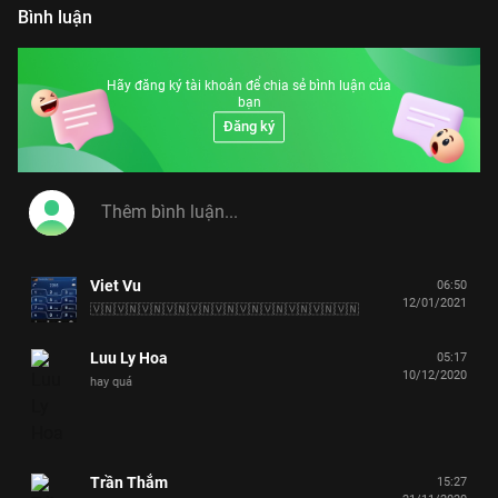
Bình luận
Hãy đăng ký tài khoản để chia sẻ bình luận của
bạn
Đăng ký
Viet Vu
06:50
12/01/2021
🇻🇳🇻🇳🇻🇳🇻🇳🇻🇳🇻🇳🇻🇳🇻🇳🇻🇳🇻🇳🇻🇳
Luu Ly Hoa
05:17
10/12/2020
hay quá
Trần Thắm
15:27