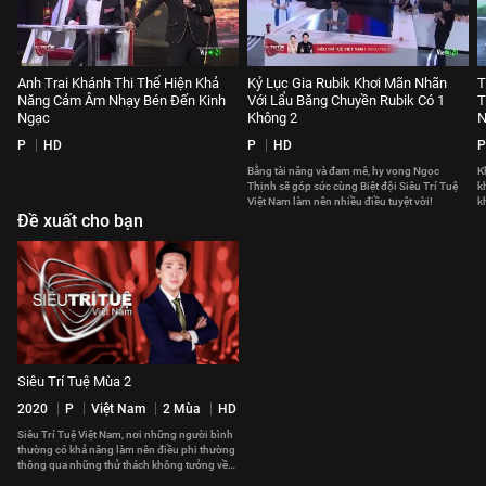
Anh Trai Khánh Thi Thể Hiện Khả
Kỷ Lục Gia Rubik Khơi Mãn Nhãn
T
Năng Cảm Âm Nhạy Bén Đến Kinh
Với Lẩu Băng Chuyền Rubik Có 1
T
Ngạc
Không 2
N
P
HD
P
HD
P
Bằng tài năng và đam mê, hy vọng Ngọc
K
Thịnh sẽ góp sức cùng Biệt đội Siêu Trí Tuệ
k
Việt Nam làm nên nhiều điều tuyệt vời!
k
Đề xuất cho bạn
s
Siêu Trí Tuệ Mùa 2
2020
P
Việt Nam
2 Mùa
HD
Siêu Trí Tuệ Việt Nam, nơi những người bình
thường có khả năng làm nên điều phi thường
thông qua những thử thách không tưởng về
trí tuệ.