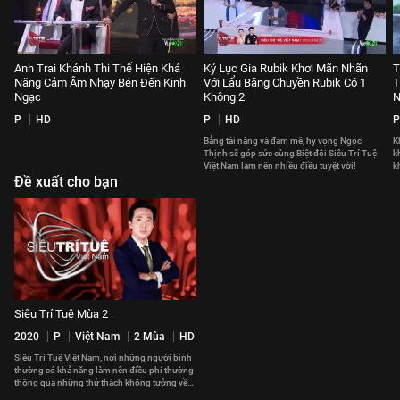
Anh Trai Khánh Thi Thể Hiện Khả
Kỷ Lục Gia Rubik Khơi Mãn Nhãn
T
Năng Cảm Âm Nhạy Bén Đến Kinh
Với Lẩu Băng Chuyền Rubik Có 1
T
Ngạc
Không 2
N
P
HD
P
HD
P
Bằng tài năng và đam mê, hy vọng Ngọc
K
Thịnh sẽ góp sức cùng Biệt đội Siêu Trí Tuệ
k
Việt Nam làm nên nhiều điều tuyệt vời!
k
Đề xuất cho bạn
s
Siêu Trí Tuệ Mùa 2
2020
P
Việt Nam
2 Mùa
HD
Siêu Trí Tuệ Việt Nam, nơi những người bình
thường có khả năng làm nên điều phi thường
thông qua những thử thách không tưởng về
trí tuệ.