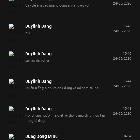
24/05/2020
Vậy để em vào ngàng công an là tuyệt vời
Duylinh Dang
15:48
24/05/2020
Hỏi h
Duylinh Dang
15:46
24/05/2020
Em no dân chia
Duylinh Dang
15:44
24/05/2020
Muốn biết giỏi thì ra chỗ động và có cam thì hoi
Duylinh Dang
15:41
24/05/2020
Nói chung người mà diết về thời trang thì chỉ có tập
trung là được
Dung Dong Minu
04:34