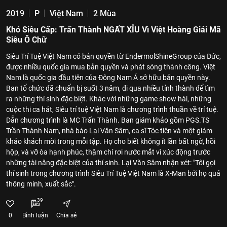
2019
P
Việt Nam
2 Mùa
Khó Siêu Cấp: Trấn Thành NGẤT XỈU Vì Việt Hoàng Giải Mã
Siêu Ô Chữ
Siêu Trí Tuệ Việt Nam có bản quyền từ EndermolShineGroup của Đức,
được nhiều quốc gia mua bản quyền và phát sóng thành công. Việt
Nam là quốc gia đầu tiên của Đông Nam Á sở hữu bản quyền này.
Ban tổ chức đã chuẩn bị suốt 3 năm, đi qua nhiều tỉnh thành để tìm
ra những thí sinh đặc biệt. Khác với những game show hài, những
cuộc thi ca hát, Siêu trí tuệ Việt Nam là chương trình thuần về trí tuệ.
Dẫn chương trình là MC Trấn Thành. Ban giám khảo gồm PGS.TS
Trần Thành Nam, nhà báo Lại Văn Sâm, ca sĩ Tóc tiên và một giám
khảo khách mời trong mỗi tập. Họ cho biết không ít lần bất ngờ, hồi
hộp, và vỡ òa hạnh phúc, thậm chí rơi nước mắt vì xúc động trước
những tài năng đặc biệt của thí sinh. Lại Văn Sâm nhận xét: "Tôi gọi
thí sinh trong chương trình Siêu Trí Tuệ Việt Nam là X-Man bởi họ quá
thông minh, xuất sắc".
39
0
Bình luận
Chia sẻ