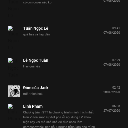
07/08/2020
có còn cover nào ko
Tuân Ngọc Lê
09:41
07/08/2020
quá hay và hap dân
Lê Ngọc Tuân
07:29
07/08/2020
Hay quá vậy
Đóm của Jack
02:42
28/07/2020
mik thích hoá
Linh Pham
06:08
27/07/2020
Chương trình STT là chương trình mình thích nhất
trên Vieon, một sự đột phá về nội dung TV show
hiện nay khi mà nhà nhà cứ đua nhau làm
gameshow hài, hẹn hò. Chương trình làm cho mình