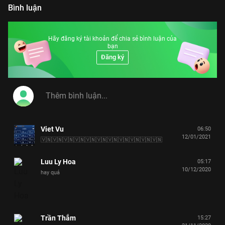
Bình luận
Hãy đăng ký tài khoản để chia sẻ bình luận của
bạn
Đăng ký
Viet Vu
06:50
12/01/2021
🇻🇳🇻🇳🇻🇳🇻🇳🇻🇳🇻🇳🇻🇳🇻🇳🇻🇳🇻🇳🇻🇳
Luu Ly Hoa
05:17
10/12/2020
hay quá
Trần Thắm
15:27