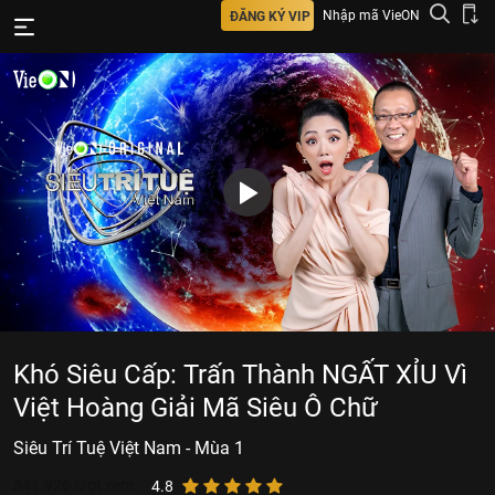
Nhập mã VieON
ĐĂNG KÝ VIP
Khó Siêu Cấp: Trấn Thành NGẤT XỈU Vì
Việt Hoàng Giải Mã Siêu Ô Chữ
Siêu Trí Tuệ Việt Nam - Mùa 1
341.926
lượt xem
4.8