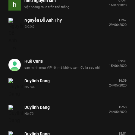
hieu nguyen kim
07:41
16/07/2020
việt hoàng thua trên thế thắng
Nguyễn Đỗ Anh Thy
11:57
29/06/2020
😍😍😍
Huệ Cun’s
09:31
15/06/2020
sao mình mua VIP rồi mà không xem đc là sao nhỉ
Duylinh Dang
16:39
24/05/2020
Nói wa
Duylinh Dang
15:58
24/05/2020
Nó đố
Duylinh Dang
15:51