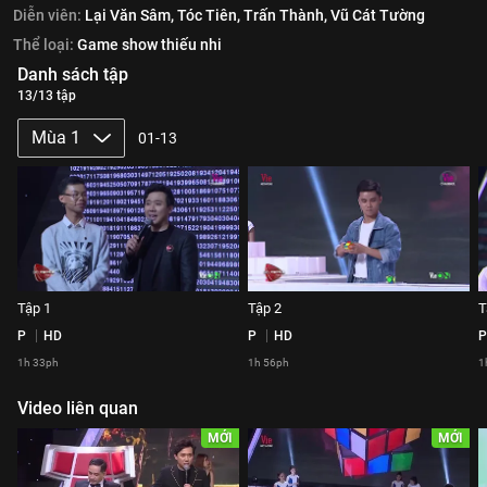
Diễn viên:
Lại Văn Sâm,
Tóc Tiên,
Trấn Thành,
Vũ Cát Tường
Thể loại:
Game show thiếu nhi
Danh sách tập
13/13 tập
Mùa 1
01-13
Tập 1
Tập 2
T
P
HD
P
HD
P
1h 33ph
1h 56ph
1
Video liên quan
MỚI
MỚI