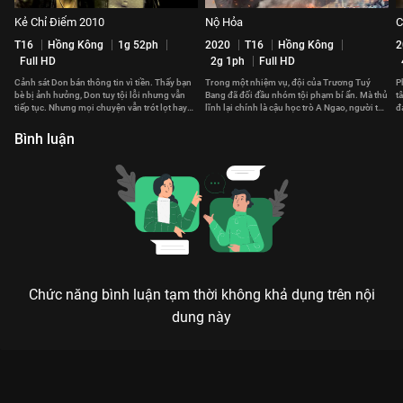
Kẻ Chỉ Điểm 2010
Nộ Hỏa
C
T16
Hồng Kông
1g 52ph
2020
T16
Hồng Kông
2
Full HD
2g 1ph
Full HD
Cảnh sát Don bán thông tin vì tiền. Thấy bạn
Trong một nhiệm vụ, đội của Trương Tuý
P
bè bị ảnh hưởng, Don tuy tội lỗi nhưng vẫn
Bang đã đối đầu nhóm tội phạm bí ẩn. Mà thủ
t
tiếp tục. Nhưng mọi chuyện vẫn trót lọt hay
lĩnh lại chính là cậu học trò A Ngao, người từ
đ
phải trả giá đắt?
bỏ công lý.
b
Bình luận
Chức năng bình luận tạm thời không khả dụng trên nội
dung này
Xem Sát Thủ Tình Dục của Mỹ có sự tham gia của Bryanna
McQueeney, Staffan Edenholm, Deborah Twiss, Alan Berman.