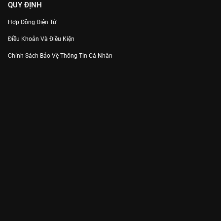
QUY ĐỊNH
Hợp Đồng Điện Tử
Điều Khoản Và Điều Kiện
Chính Sách Bảo Vệ Thông Tin Cá Nhân
Chính Sách Bảo Vệ Người Tiêu Dùng Dễ Bị Tổn Thương
Thỏa Thuận Sử Dụng Dịch Vụ Mạng Xã Hội
THÔNG TIN
Thông Báo
Trung Tâm Hỗ Trợ
Liên Hệ
Góp Ý
Công ty Cổ phần VieON - Địa chỉ: Tầng 5, 222 Pasteur, Phường Xuân Hòa,
Thành phố Hồ Chí Minh