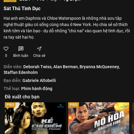
Sát Thủ Tình Dục
Hai anh em Daphnis và Chloe Waterspoon là những nhà sưu tập
nghệ thuật giàu có sống cùng nhau ở New York. Họ chia sẻ sở thích
kinh tởm và tàn bạo - dụ dỗ những "chú nai" vào quan hệ tình dục, rồi
ra tay sát hại họ.
0
Bình luận
Chia sẻ
Diễn viên:
Deborah Twiss,
Alan Berman,
Bryanna McQueeney,
Staffan Edenholm
Đạo diễn:
Gabriele Altobelli
Thể loại:
Phim hành động
Đề xuất cho bạn
PRO
PRO