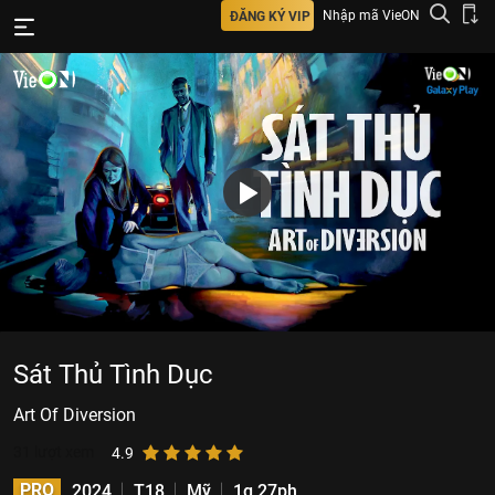
Nhập mã VieON
ĐĂNG KÝ VIP
Sát Thủ Tình Dục
Art Of Diversion
31
lượt xem
4.9
PRO
2024
T18
Mỹ
1g 27ph