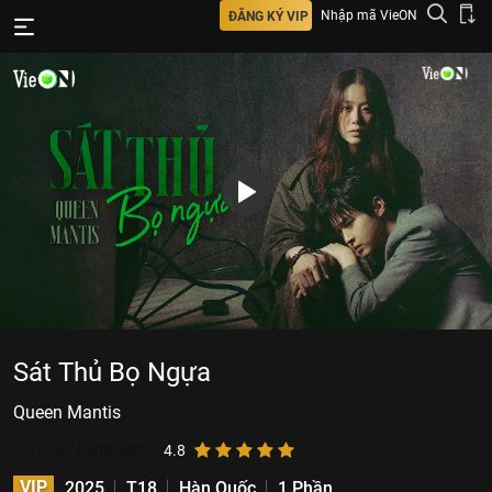
Nhập mã VieON
ĐĂNG KÝ VIP
Sát Thủ Bọ Ngựa
Queen Mantis
2.519.074
lượt xem
4.8
VIP
2025
T18
Hàn Quốc
1 Phần