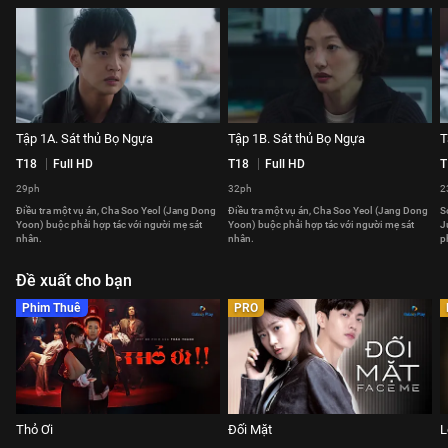
Tập 1A. Sát thủ Bọ Ngựa
Tập 1B. Sát thủ Bọ Ngựa
T
T18
Full HD
T18
Full HD
T
29ph
32ph
2
Điều tra một vụ án, Cha Soo Yeol (Jang Dong
Điều tra một vụ án, Cha Soo Yeol (Jang Dong
S
Yoon) buộc phải hợp tác với người mẹ sát
Yoon) buộc phải hợp tác với người mẹ sát
J
nhân.
nhân.
p
Đề xuất cho bạn
Phim Thuê
PRO
Thỏ Ơi
Đối Mặt
L