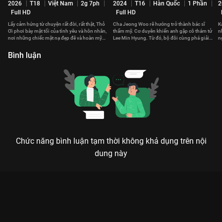
2026
T18
Việt Nam
2g 7ph
2024
T16
Hàn Quốc
1 Phần
2
Full HD
Full HD
Lấy cảm hứng từ chuyện rất đời, rất thật, Thỏ
Cha Jeong Woo rẽ hướng trở thành bác sĩ
K
Ơi phơi bày mặt tối của tình yêu và hôn nhân,
thẩm mỹ. Cơ duyên khiến anh gặp cô thám tử
n
nơi những chiếc mặt nạ đẹp đẽ và hoàn mỹ
Lee Min Hyung. Từ đó, bộ đôi cùng phá giải
n
dần bị tháo bỏ.
những vụ án phức tạp.
p
Bình luận
Chức năng bình luận tạm thời không khả dụng trên nội
dung này
SÁT THỦ BỌ NGỰA: KHI CÔNG LÝ BẮT TAY VỚI KẺ SÁT NHÂN
KHÉT TIẾNG
Liệu bạn có dám tin tưởng người mẹ từng là sát thủ hàng loạt để phá giải những vụ án
kinh hoàng nhất?
Sát Thủ Bọ Ngựa (Queen Mantis)
không chỉ là một bộ phim