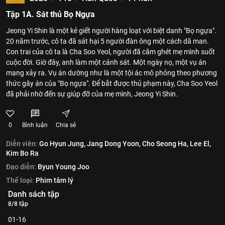
Tập 1A. Sát thủ Bọ Ngựa
Jeong Yi Shin là một kẻ giết người hàng loạt với biệt danh "Bọ ngựa".
20 năm trước, cô ta đã sát hại 5 người đàn ông một cách dã man.
Con trai của cô ta là Cha Soo Yeol, người đã căm ghét mẹ mình suốt
cuộc đời. Giờ đây, anh làm một cảnh sát. Một ngày nọ, một vụ án
mạng xảy ra. Vụ án dường như là một tội ác mô phỏng theo phương
thức gây án của "Bọ ngựa". Để bắt được thủ phạm này, Cha Soo Yeol
đã phải nhờ đến sự giúp đỡ của mẹ mình, Jeong Yi Shin.
0
Bình luận
Chia sẻ
Diễn viên:
Go Hyun Jung,
Jang Dong Yoon,
Cho Seong Ha,
Lee El,
Kim Bo Ra
Đạo diễn:
Byun Young Joo
Thể loại:
Phim tâm lý
Danh sách tập
8/8 tập
01-16