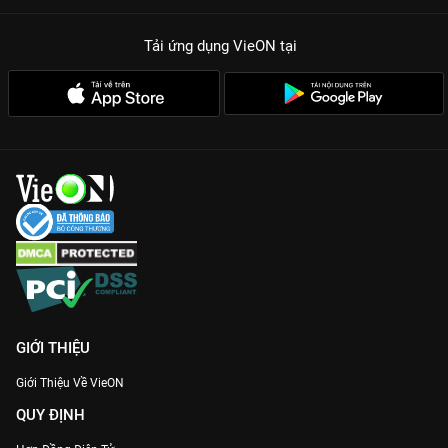
máu lạnh với nội tâm phức tạp được cô thể hiện cực kỳ xuất
sắc, xứng đáng là biểu tượng mới của dòng phim giật gân.
Tải ứng dụng VieON
tại
Chemistry mẹ con đầy kịch tính:
Sự kết hợp giữa Jang Dong
Yoon và Go Hyun Jung tạo nên một mối quan hệ độc bản, vừa
căng thẳng vừa đau đớn.
Kịch bản chặt chẽ, nghẹt thở:
8 tập phim là chuỗi những vụ án
mô phỏng đầy tinh vi, thách thức mọi bộ óc suy luận nhạy bén
nhất.
Chất lượng hình ảnh điện ảnh:
Phim được đầu tư kỹ lưỡng về
góc quay và màu sắc, mang lại cảm giác u tối, chân thực
chuẩn vibe phim bộ Hàn Quốc cao cấp.
Cập nhật ngay bản Thuyết minh sớm nhất của
Sát Thủ Bọ
Ngựa
và dấn thân vào cuộc truy lùng sự thật cùng
VieON
ngay
hôm nay!
GIỚI THIỆU
Giới Thiệu Về VieON
QUY ĐỊNH