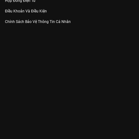
Hợp Đồng Điện Tử
Điều Khoản Và Điều Kiện
Chính Sách Bảo Vệ Thông Tin Cá Nhân
Chính Sách Bảo Vệ Người Tiêu Dùng Dễ Bị Tổn Thương
Thỏa Thuận Sử Dụng Dịch Vụ Mạng Xã Hội
THÔNG TIN
Thông Báo
Trung Tâm Hỗ Trợ
Liên Hệ
Góp Ý
Công ty Cổ phần VieON - Địa chỉ: Tầng 5, 222 Pasteur, Phường Xuân Hòa,
Thành phố Hồ Chí Minh
Email:
support@vieon.vn
| Hotline:
1800.599.920
(miễn phí)
Giấy phép Cung cấp Dịch vụ Phát thanh, Truyền hình trả tiền số 247/GP-