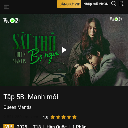
Nhập mã VieON
ĐĂNG KÝ VIP
Tập 5B. Manh mối
Queen Mantis
2.521.250
lượt xem
4.8
VIP
2025
T18
Hàn Quốc
1 Phần