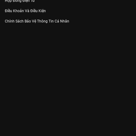
Hợp Đồng Điện Tử
Điều Khoản Và Điều Kiện
Chính Sách Bảo Vệ Thông Tin Cá Nhân
Chính Sách Bảo Vệ Người Tiêu Dùng Dễ Bị Tổn Thương
Thỏa Thuận Sử Dụng Dịch Vụ Mạng Xã Hội
THÔNG TIN
Thông Báo
Trung Tâm Hỗ Trợ
Liên Hệ
Góp Ý
Công ty Cổ phần VieON - Địa chỉ: Tầng 5, 222 Pasteur, Phường Xuân Hòa,
Thành phố Hồ Chí Minh
Email:
support@vieon.vn
| Hotline:
1800.599.920
(miễn phí)
Giấy phép Cung cấp Dịch vụ Phát thanh, Truyền hình trả tiền số 247/GP-