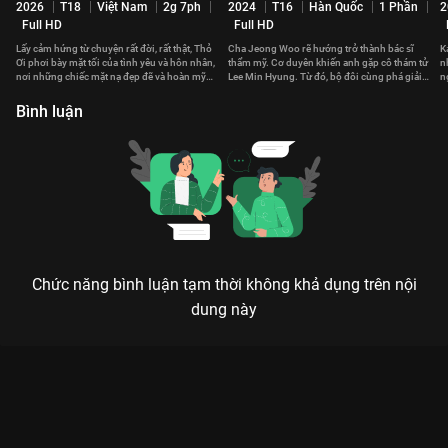
2026
T18
Việt Nam
2g 7ph
2024
T16
Hàn Quốc
1 Phần
2
Full HD
Full HD
Lấy cảm hứng từ chuyện rất đời, rất thật, Thỏ
Cha Jeong Woo rẽ hướng trở thành bác sĩ
K
Ơi phơi bày mặt tối của tình yêu và hôn nhân,
thẩm mỹ. Cơ duyên khiến anh gặp cô thám tử
n
nơi những chiếc mặt nạ đẹp đẽ và hoàn mỹ
Lee Min Hyung. Từ đó, bộ đôi cùng phá giải
n
dần bị tháo bỏ.
những vụ án phức tạp.
p
Bình luận
Chức năng bình luận tạm thời không khả dụng trên nội
dung này
Xem Tập 5B. Manh mối Sát Thủ Bọ Ngựa - 8 Tập của Hàn Quốc
có sự tham gia của . Thuộc thể loại: Phim bộ