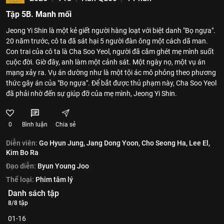
Tập 5B. Manh mối
Jeong Yi Shin là một kẻ giết người hàng loạt với biệt danh "Bọ ngựa".
20 năm trước, cô ta đã sát hại 5 người đàn ông một cách dã man.
Con trai của cô ta là Cha Soo Yeol, người đã căm ghét mẹ mình suốt
cuộc đời. Giờ đây, anh làm một cảnh sát. Một ngày nọ, một vụ án
mạng xảy ra. Vụ án dường như là một tội ác mô phỏng theo phương
thức gây án của "Bọ ngựa". Để bắt được thủ phạm này, Cha Soo Yeol
đã phải nhờ đến sự giúp đỡ của mẹ mình, Jeong Yi Shin.
0
Bình luận
Chia sẻ
Diễn viên:
Go Hyun Jung,
Jang Dong Yoon,
Cho Seong Ha,
Lee El,
Kim Bo Ra
Đạo diễn:
Byun Young Joo
Thể loại:
Phim tâm lý
Danh sách tập
8/8 tập
01-16