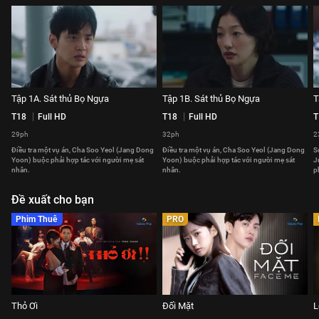
Tập 1A. Sát thủ Bọ Ngựa
Tập 1B. Sát thủ Bọ Ngựa
T
T18
Full HD
T18
Full HD
T
29ph
32ph
2
Điều tra một vụ án, Cha Soo Yeol (Jang Dong
Điều tra một vụ án, Cha Soo Yeol (Jang Dong
S
Yoon) buộc phải hợp tác với người mẹ sát
Yoon) buộc phải hợp tác với người mẹ sát
J
nhân.
nhân.
p
Đề xuất cho bạn
Phim Thuê
PRO
Thỏ Ơi
Đối Mặt
L