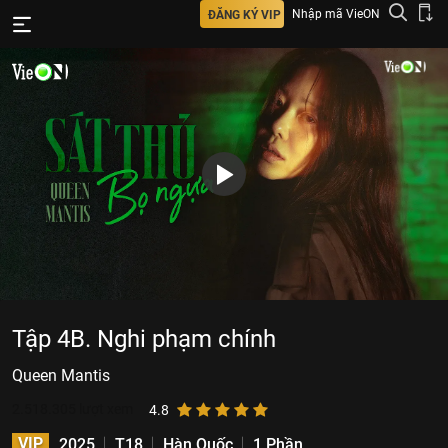
Nhập mã VieON
ĐĂNG KÝ VIP
Tập 4B. Nghi phạm chính
Queen Mantis
2.518.305
lượt xem
4.8
VIP
2025
T18
Hàn Quốc
1 Phần