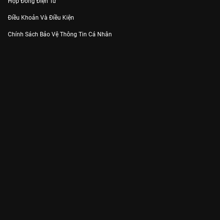
Hợp Đồng Điện Tử
Điều Khoản Và Điều Kiện
Chính Sách Bảo Vệ Thông Tin Cá Nhân
Chính Sách Bảo Vệ Người Tiêu Dùng Dễ Bị Tổn Thương
Thỏa Thuận Sử Dụng Dịch Vụ Mạng Xã Hội
THÔNG TIN
Thông Báo
Trung Tâm Hỗ Trợ
Liên Hệ
Góp Ý
Công ty Cổ phần VieON - Địa chỉ: Tầng 5, 222 Pasteur, Phường Xuân Hòa,
Thành phố Hồ Chí Minh
Email:
support@vieon.vn
| Hotline:
1800.599.920
(miễn phí)
Giấy phép Cung cấp Dịch vụ Phát thanh, Truyền hình trả tiền số 247/GP-