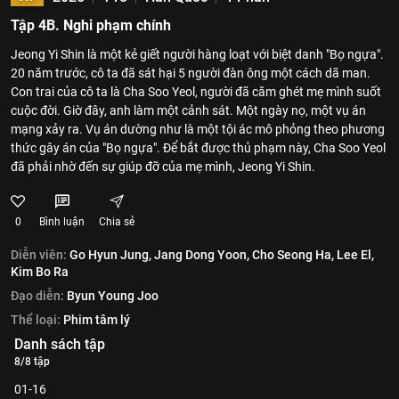
Tập 4B. Nghi phạm chính
Jeong Yi Shin là một kẻ giết người hàng loạt với biệt danh "Bọ ngựa".
20 năm trước, cô ta đã sát hại 5 người đàn ông một cách dã man.
Con trai của cô ta là Cha Soo Yeol, người đã căm ghét mẹ mình suốt
cuộc đời. Giờ đây, anh làm một cảnh sát. Một ngày nọ, một vụ án
mạng xảy ra. Vụ án dường như là một tội ác mô phỏng theo phương
thức gây án của "Bọ ngựa". Để bắt được thủ phạm này, Cha Soo Yeol
đã phải nhờ đến sự giúp đỡ của mẹ mình, Jeong Yi Shin.
0
Bình luận
Chia sẻ
Diễn viên:
Go Hyun Jung,
Jang Dong Yoon,
Cho Seong Ha,
Lee El,
Kim Bo Ra
Đạo diễn:
Byun Young Joo
Thể loại:
Phim tâm lý
Danh sách tập
8/8 tập
01-16