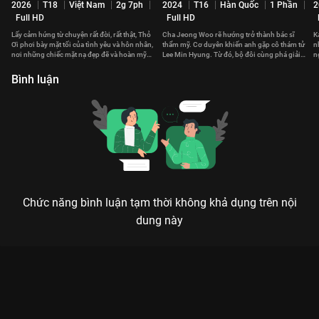
2026
T18
Việt Nam
2g 7ph
2024
T16
Hàn Quốc
1 Phần
2
Full HD
Full HD
Lấy cảm hứng từ chuyện rất đời, rất thật, Thỏ
Cha Jeong Woo rẽ hướng trở thành bác sĩ
K
Ơi phơi bày mặt tối của tình yêu và hôn nhân,
thẩm mỹ. Cơ duyên khiến anh gặp cô thám tử
n
nơi những chiếc mặt nạ đẹp đẽ và hoàn mỹ
Lee Min Hyung. Từ đó, bộ đôi cùng phá giải
n
dần bị tháo bỏ.
những vụ án phức tạp.
p
Bình luận
Chức năng bình luận tạm thời không khả dụng trên nội
dung này
Xem Tập 4B. Nghi phạm chính Sát Thủ Bọ Ngựa - 8 Tập của
Hàn Quốc có sự tham gia của . Thuộc thể loại: Phim bộ