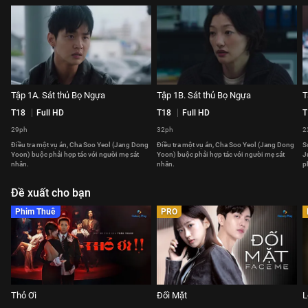
Tập 1A. Sát thủ Bọ Ngựa
Tập 1B. Sát thủ Bọ Ngựa
T
T18
Full HD
T18
Full HD
T
29ph
32ph
2
Điều tra một vụ án, Cha Soo Yeol (Jang Dong
Điều tra một vụ án, Cha Soo Yeol (Jang Dong
S
Yoon) buộc phải hợp tác với người mẹ sát
Yoon) buộc phải hợp tác với người mẹ sát
J
nhân.
nhân.
p
Đề xuất cho bạn
Phim Thuê
PRO
Thỏ Ơi
Đối Mặt
L