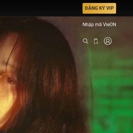
ĐĂNG KÝ VIP
Nhập mã VieON