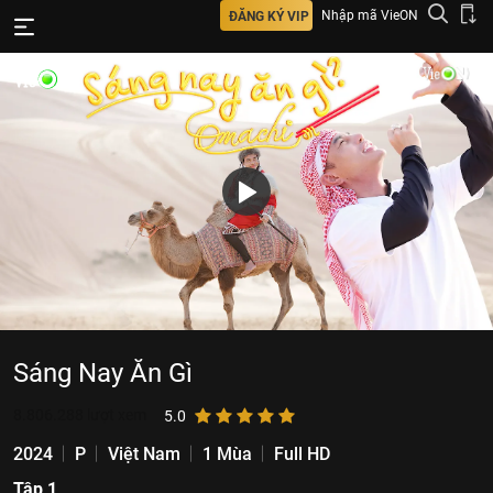
Nhập mã VieON
ĐĂNG KÝ VIP
Sáng Nay Ăn Gì
8.806.288
lượt xem
5.0
2024
P
Việt Nam
1 Mùa
Full HD
Tập 1