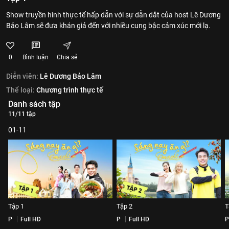
Show truyền hình thực tế hấp dẫn với sự dẫn dắt của host Lê Dương
Bảo Lâm sẽ đưa khán giả đến với nhiều cung bậc cảm xúc mới lạ.
0
Bình luận
Chia sẻ
Diễn viên:
Lê Dương Bảo Lâm
Thể loại:
Chương trình thực tế
Danh sách tập
11/11 tập
01-11
Tập 1
Tập 2
T
P
Full HD
P
Full HD
P