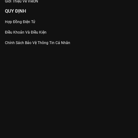
Giới Thiệu Về VieON
QUY ĐỊNH
Hợp Đồng Điện Tử
Điều Khoản Và Điều Kiện
Chính Sách Bảo Vệ Thông Tin Cá Nhân
Chính Sách Bảo Vệ Người Tiêu Dùng Dễ Bị Tổn Thương
Thỏa Thuận Sử Dụng Dịch Vụ Mạng Xã Hội
THÔNG TIN
Thông Báo
Trung Tâm Hỗ Trợ
Liên Hệ
Góp Ý