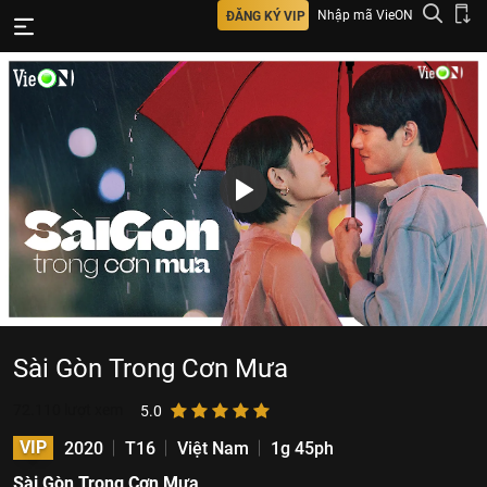
Nhập mã VieON
ĐĂNG KÝ VIP
Sài Gòn Trong Cơn Mưa
72.110
lượt xem
5.0
VIP
2020
T16
Việt Nam
1g 45ph
Sài Gòn Trong Cơn Mưa