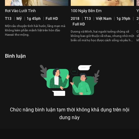
Rơi Vào Lưới Tình
100 Ngày Bên Em
Y
T13
Mỹ
1g 45ph
Full HD
2018
T13
Việt Nam
1g 39ph
2
Full HD
Một câu chuyện tình hài hước, lãng mạn mà
không kém phần mãnh liệt trên hòn đảo
Dương và Minh, hai người tưởng chừng sẽ
C
Hawaii thơ mộng.
không bao giờ thuộc về nhau, nhưng nhờ một
s
biến cố mà họ học được cách sống và yêu hết
k
mình.
T
Bình luận
Chức năng bình luận tạm thời không khả dụng trên nội
dung này
Xem Sài Gòn Trong Cơn Mưa của Việt Nam có sự tham gia của