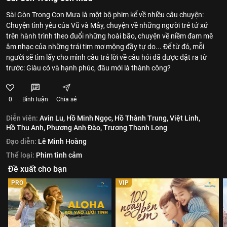
Sài Gòn Trong Cơn Mưa là một bộ phim kể về nhiều câu chuyện:
Chuyện tình yêu của Vũ và Mây, chuyện về những người trẻ tứ xứ
trên hành trình theo đuổi những hoài bão, chuyện về niềm đam mê
âm nhạc của những trái tim mơ mộng đầy tự do... Để từ đó, mỗi
người sẽ tìm lấy cho mình câu trả lời về câu hỏi đã được đặt ra từ
trước: Giàu có và hạnh phúc, đâu mới là thành công?
0
Bình luận
Chia sẻ
Diễn viên:
Avin Lu,
Hồ Minh Ngọc,
Hồ Thành Trung,
Việt Linh,
Hồ Thu Anh,
Phương Anh Đào,
Trương Thanh Long
Đạo diễn:
Lê Minh Hoàng
Thể loại:
Phim tình cảm
Đề xuất cho bạn
PRO
VIP