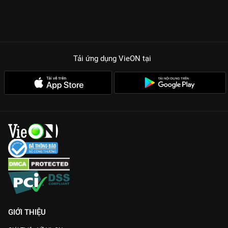
Tải ứng dụng VieON
tại
GIỚI THIỆU