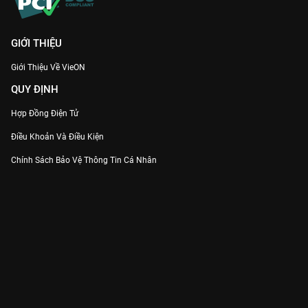
GIỚI THIỆU
Giới Thiệu Về VieON
QUY ĐỊNH
Hợp Đồng Điện Tử
Điều Khoản Và Điều Kiện
Chính Sách Bảo Vệ Thông Tin Cá Nhân
Chính Sách Bảo Vệ Người Tiêu Dùng Dễ Bị Tổn Thương
Thỏa Thuận Sử Dụng Dịch Vụ Mạng Xã Hội
THÔNG TIN
Thông Báo
Trung Tâm Hỗ Trợ
Liên Hệ