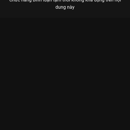
dung này
Xem Sắc Đẹp Ngàn Cân của Việt Nam có sự tham gia của
Rocker Nguyễn, NSƯT Đại Nghĩa, Phương Trinh Jolie, Minh
Hằng, NSƯT Hữu Châu. Thuộc thể loại: Phim lẻ