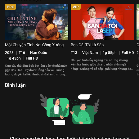
PRO
VIP
Một Chuyện Tình Nơi Công Xưởng
Bạn Gái Tôi Là Sếp
G
2023
T16
Hàn Quốc
T13
Việt Nam
1g 55ph
Full HD
2
1g 43ph
Full HD
Chuyện tình đầy ngang trái nhưng không
kém hài hước giữa chàng nhân viên ngân
Cựu cầu thủ Sim Bok Ser làm bảo vệ nhà máy,
G
hàng - Cường và cô sếp lạnh lùng nhưng đa
gặp Bok Hee – vợ đội trưởng bảo vệ. Tưởng
J
cảm trong tình yêu - Oanh.
lương duyên là liều thuốc chữa lành, nhưng
t
lại chẳng bình yên.
h
Bình luận
Chức năng bình luận tạm thời không khả dụng trên nội