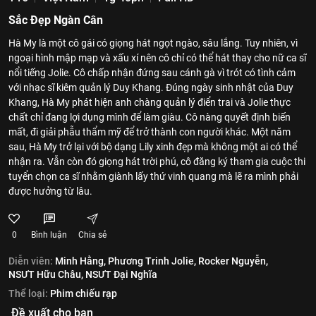
Sắc Đẹp Ngàn Cân
Hà My là một cô gái có giọng hát ngọt ngào, sâu lắng. Tuy nhiên, vì
ngoại hình mập mạp và xấu xí nên cô chỉ có thể hát thay cho nữ ca sĩ
nổi tiếng Jolie. Cô chấp nhận đứng sau cánh gà vì trót có tình cảm
với nhạc sĩ kiêm quản lý Duy Khang. Đúng ngày sinh nhật của Duy
Khang, Hà My phát hiện anh chàng quản lý điển trai và Jolie thực
chất chỉ đang lợi dụng mình để làm giàu. Cô nàng quyết định biến
mất, đi giải phẫu thẩm mỹ để trở thành con người khác. Một năm
sau, Hà My trở lại với bộ dạng Lily xinh đẹp mà không một ai có thể
nhận ra. Vẫn còn đó giọng hát trời phú, cô đăng ký tham gia cuộc thi
tuyển chọn ca sĩ nhằm giành lấy thứ vinh quang mà lẽ ra mình phải
được hưởng từ lâu.
0
Bình luận
Chia sẻ
Diễn viên:
Minh Hằng,
Phương Trinh Jolie,
Rocker Nguyễn,
NSƯT Hữu Châu,
NSƯT Đại Nghĩa
Thể loại:
Phim chiếu rạp
Đề xuất cho bạn