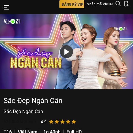
Nhập mã VieON
ĐĂNG KÝ VIP
Sắc Đẹp Ngàn Cân
Sắc Đẹp Ngàn Cân
624.005
lượt xem
4.9
T16
Việt Nam
1g 40ph
Full HD