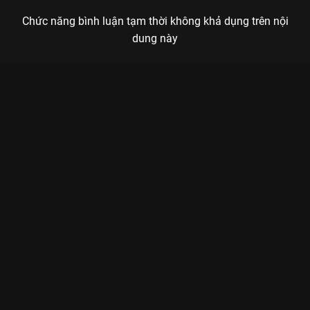
Chức năng bình luận tạm thời không khả dụng trên nội
dung này
Xem Zindo For Love - Zindo Rap Việt - Mùa 4 - 16 Tập của Việt
Nam có sự tham gia của Karik, BigDaddy, B Ray, JustaTee, Thái
VG. Thuộc thể loại: TV show