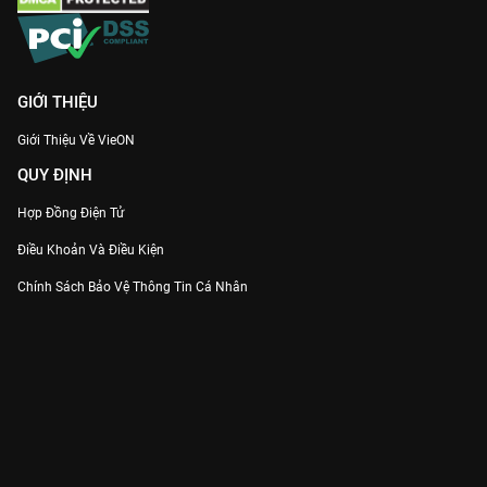
GIỚI THIỆU
Giới Thiệu Về VieON
QUY ĐỊNH
Hợp Đồng Điện Tử
Điều Khoản Và Điều Kiện
Chính Sách Bảo Vệ Thông Tin Cá Nhân
Chính Sách Bảo Vệ Người Tiêu Dùng Dễ Bị Tổn Thương
Thỏa Thuận Sử Dụng Dịch Vụ Mạng Xã Hội
THÔNG TIN
Thông Báo
Trung Tâm Hỗ Trợ