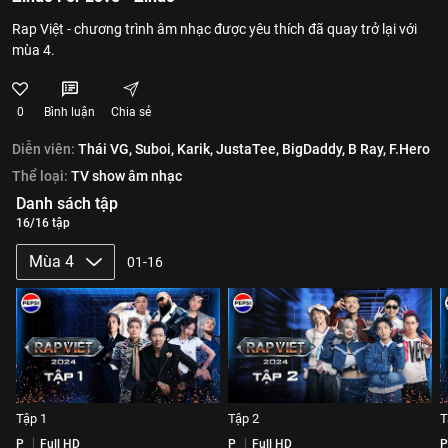
Rap Việt - chương trình âm nhạc được yêu thích đã quay trở lại với
mùa 4.
0
Bình luận
Chia sẻ
Diễn viên:
Thái VG,
Suboi,
Karik,
JustaTee,
BigDaddy,
B Ray,
F.Hero
Thể loại:
TV show âm nhạc
Danh sách tập
16/16 tập
Mùa 4
01-16
Tập 1
Tập 2
T
P
Full HD
P
Full HD
P