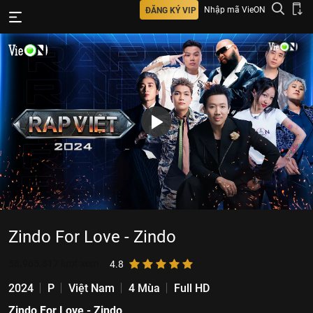
Nhập mã VieON
ĐĂNG KÝ VIP
Zindo For Love - Zindo
58.965.817
lượt xem
4.8
2024
P
Việt Nam
4 Mùa
Full HD
Zindo For Love - Zindo