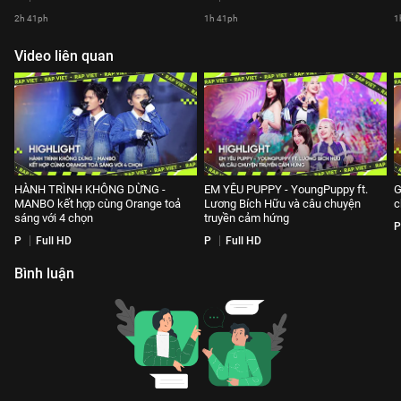
2h 41ph
1h 41ph
1
Video liên quan
HÀNH TRÌNH KHÔNG DỪNG -
EM YÊU PUPPY - YoungPuppy ft.
G
MANBO kết hợp cùng Orange toả
Lương Bích Hữu và câu chuyện
c
sáng với 4 chọn
truyền cảm hứng
P
P
Full HD
P
Full HD
Bình luận