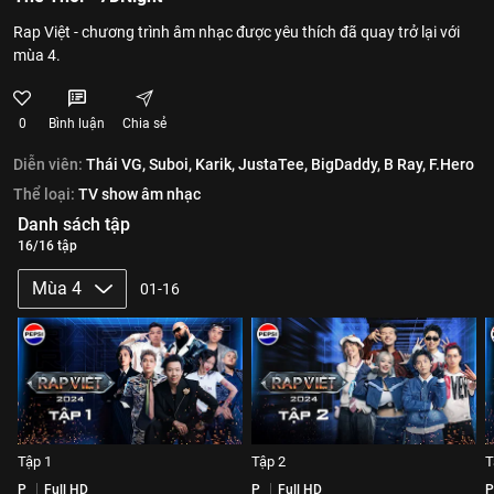
Rap Việt - chương trình âm nhạc được yêu thích đã quay trở lại với
mùa 4.
0
Bình luận
Chia sẻ
Diễn viên:
Thái VG,
Suboi,
Karik,
JustaTee,
BigDaddy,
B Ray,
F.Hero
Thể loại:
TV show âm nhạc
Danh sách tập
16/16 tập
Mùa 4
01-16
Tập 1
Tập 2
T
P
Full HD
P
Full HD
P