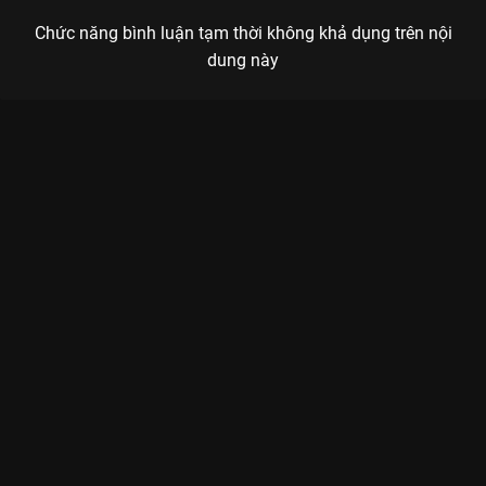
Chức năng bình luận tạm thời không khả dụng trên nội
dung này
Xem Thế Thôi - 7DNight Rap Việt - Mùa 4 - 16 Tập của Việt
Nam có sự tham gia của Karik, BigDaddy, B Ray, JustaTee, Thái
VG. Thuộc thể loại: TV show