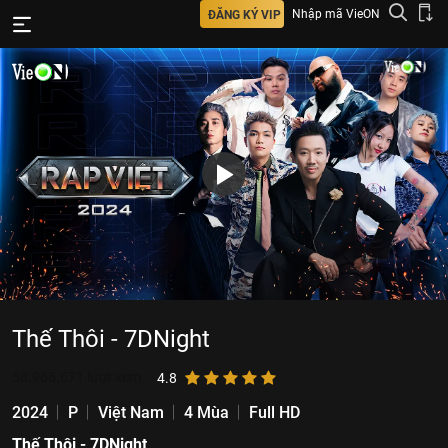
Nhập mã VieON
ĐĂNG KÝ VIP
Thế Thôi - 7DNight
58.965.671
lượt xem
4.8
2024
P
Việt Nam
4 Mùa
Full HD
Thế Thôi - 7DNight