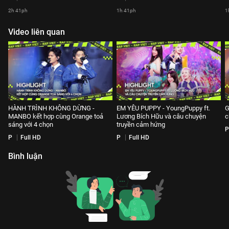
2h 41ph
1h 41ph
1
Video liên quan
HÀNH TRÌNH KHÔNG DỪNG -
EM YÊU PUPPY - YoungPuppy ft.
G
MANBO kết hợp cùng Orange toả
Lương Bích Hữu và câu chuyện
c
sáng với 4 chọn
truyền cảm hứng
P
P
Full HD
P
Full HD
Bình luận