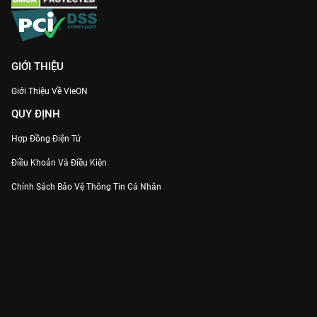
GIỚI THIỆU
Giới Thiệu Về VieON
QUY ĐỊNH
Hợp Đồng Điện Tử
Điều Khoản Và Điều Kiện
Chính Sách Bảo Vệ Thông Tin Cá Nhân
Chính Sách Bảo Vệ Người Tiêu Dùng Dễ Bị Tổn Thương
Thỏa Thuận Sử Dụng Dịch Vụ Mạng Xã Hội
THÔNG TIN
Thông Báo
Trung Tâm Hỗ Trợ