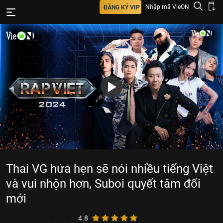
Nhập mã VieON
ĐĂNG KÝ VIP
Thai VG hứa hẹn sẽ nói nhiều tiếng Việt
và vui nhộn hơn, Suboi quyết tâm đổi
mới
58.966.040
lượt xem
4.8