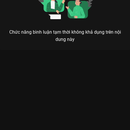
Chức năng bình luận tạm thời không khả dụng trên nội
dung này
Xem Thai VG hứa hẹn sẽ nói nhiều tiếng Việt và vui nhộn hơn,
Suboi quyết tâm đổi mới Rap Việt - Mùa 4 - 16 Tập của Việt
Nam có sự tham gia của Karik, BigDaddy, B Ray, JustaTee, Thái
VG. Thuộc thể loại: TV show