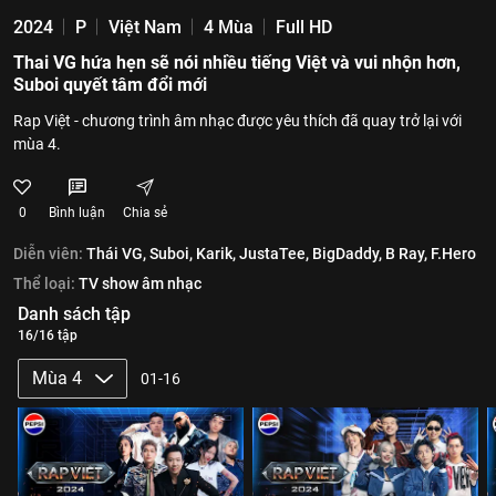
2024
P
Việt Nam
4 Mùa
Full HD
Thai VG hứa hẹn sẽ nói nhiều tiếng Việt và vui nhộn hơn,
Suboi quyết tâm đổi mới
Rap Việt - chương trình âm nhạc được yêu thích đã quay trở lại với
mùa 4.
0
Bình luận
Chia sẻ
Diễn viên:
Thái VG,
Suboi,
Karik,
JustaTee,
BigDaddy,
B Ray,
F.Hero
Thể loại:
TV show âm nhạc
Danh sách tập
16/16 tập
Mùa 4
01-16