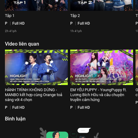
Tập 1
Tập 2
T
P
Full HD
P
Full HD
P
2h 41ph
1h 41ph
1
Video liên quan
HÀNH TRÌNH KHÔNG DỪNG -
EM YÊU PUPPY - YoungPuppy ft.
G
MANBO kết hợp cùng Orange toả
Lương Bích Hữu và câu chuyện
c
sáng với 4 chọn
truyền cảm hứng
P
P
Full HD
P
Full HD
Bình luận