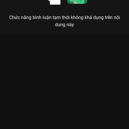
Chức năng bình luận tạm thời không khả dụng trên nội
dung này
Xem Dàn HLV và BGK "nghiện" giai điệu bắt tai của "Rứa thâu"
Rap Việt - Mùa 4 - 16 Tập của Việt Nam có sự tham gia của
Karik, BigDaddy, B Ray, JustaTee, Thái VG. Thuộc thể loại: TV
show