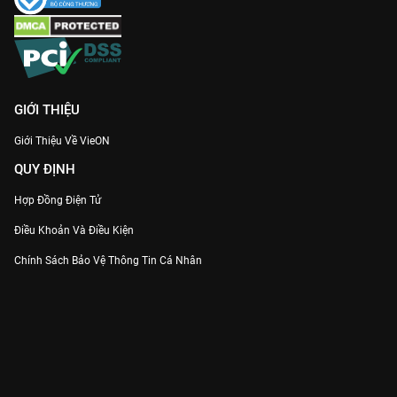
GIỚI THIỆU
Giới Thiệu Về VieON
QUY ĐỊNH
Hợp Đồng Điện Tử
Điều Khoản Và Điều Kiện
Chính Sách Bảo Vệ Thông Tin Cá Nhân
Chính Sách Bảo Vệ Người Tiêu Dùng Dễ Bị Tổn Thương
Thỏa Thuận Sử Dụng Dịch Vụ Mạng Xã Hội
THÔNG TIN
Thông Báo