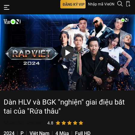
Nhập mã VieON
ĐĂNG KÝ VIP
Dàn HLV và BGK "nghiện" giai điệu bắt
tai của "Rứa thâu"
58.965.891
lượt xem
4.8
2024
P
Việt Nam
4 Mùa
Full HD