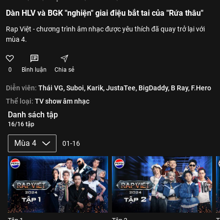
Dàn HLV và BGK "nghiện" giai điệu bắt tai của "Rứa thâu"
Rap Việt - chương trình âm nhạc được yêu thích đã quay trở lại với
mùa 4.
0
Bình luận
Chia sẻ
Diễn viên:
Thái VG,
Suboi,
Karik,
JustaTee,
BigDaddy,
B Ray,
F.Hero
Thể loại:
TV show âm nhạc
Danh sách tập
16/16 tập
Mùa 4
01-16