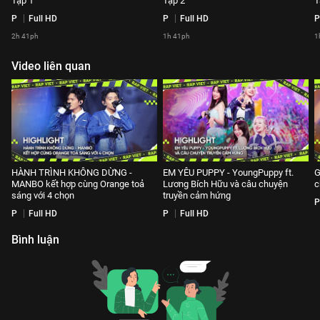
Tập 1
Tập 2
T
P
Full HD
P
Full HD
P
2h 41ph
1h 41ph
1
Video liên quan
HÀNH TRÌNH KHÔNG DỪNG -
EM YÊU PUPPY - YoungPuppy ft.
G
MANBO kết hợp cùng Orange toả
Lương Bích Hữu và câu chuyện
c
sáng với 4 chọn
truyền cảm hứng
P
P
Full HD
P
Full HD
Bình luận