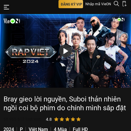
Nhập mã VieON
ĐĂNG KÝ VIP
Bray gieo lời nguyền, Suboi thản nhiên
ngồi coi bộ phim do chính mình sắp đặt
58.965.612
lượt xem
4.8
2024
P
Việt Nam
4 Mùa
Full HD