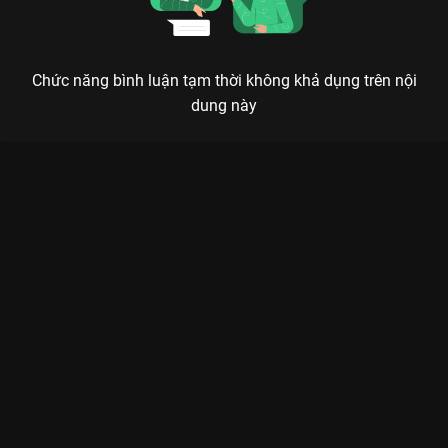
Chức năng bình luận tạm thời không khả dụng trên nội
dung này
Xem Bray gieo lời nguyền, Suboi thản nhiên ngồi coi bộ phim
do chính mình sắp đặt Rap Việt - Mùa 4 - 16 Tập của Việt Nam
có sự tham gia của Karik, BigDaddy, B Ray, JustaTee, Thái VG.
Thuộc thể loại: TV show