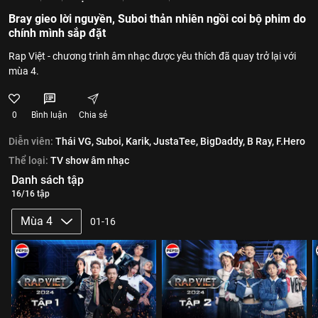
Bray gieo lời nguyền, Suboi thản nhiên ngồi coi bộ phim do
chính mình sắp đặt
Rap Việt - chương trình âm nhạc được yêu thích đã quay trở lại với
mùa 4.
0
Bình luận
Chia sẻ
Diễn viên:
Thái VG,
Suboi,
Karik,
JustaTee,
BigDaddy,
B Ray,
F.Hero
Thể loại:
TV show âm nhạc
Danh sách tập
16/16 tập
Mùa 4
01-16