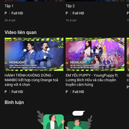
Tập 1
Tập 2
T
P
Full HD
P
Full HD
P
2h 41ph
1h 41ph
1
Video liên quan
HÀNH TRÌNH KHÔNG DỪNG -
EM YÊU PUPPY - YoungPuppy ft.
G
MANBO kết hợp cùng Orange toả
Lương Bích Hữu và câu chuyện
c
sáng với 4 chọn
truyền cảm hứng
P
P
Full HD
P
Full HD
Bình luận